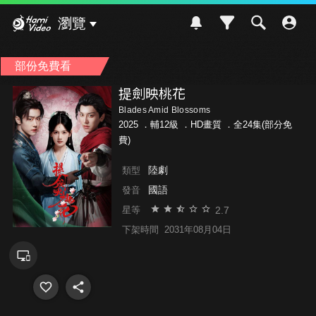
Hami Video
瀏覽
部份免費看
提劍映桃花
Blades Amid Blossoms
2025 ．
輔12級
．HD畫質 ．全24集(部分免
費)
陸劇
類型
國語
發音
2.7
星等
下架時間
2031年08月04日