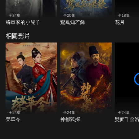
全24集
全20集
全18集
將軍家的小兒子
鸞鳳知若錄
花月
相關影片
全24集
全24集
全24集
榮華令
神都狐探
雙面千金