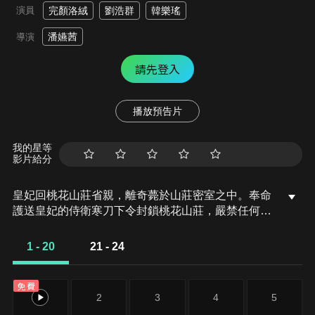
演員
完顏洛絨
劉浩群
韓樂瑤
潘嬿茜
導演
請先登入
播放預告片
我的星等
影片給分
皇妃回桃花山莊省親，離奇薨於山莊密室之中。奉命
護送皇妃的侍衛寒刀下令封鎖桃花山莊，嚴禁任何人
出入。寒刀與同門師兄燕十一多年前因師父之死恩斷
義絕，形同陌路。在桃花山莊裡，寒刀與嫌疑人燕十
1 - 20
21 - 24
一重遇，兩人為了查清真相不得不互相配合。隨著調
查的深入，桃花山莊的秘密被逐漸揭開，真相也更加
免費
撲朔迷離。
1
2
3
4
5