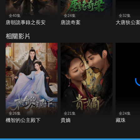
全40集
全24集
全32集
唐朝詭事錄之長安
唐詭奇案
大唐狄公
相關影片
全26集
全21集
全24集
機智的公主殿下
貴嫡
藏珠