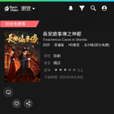
Hami Video
瀏覽
部份免費看
長安詭事傳之神都
Treacherous Cases in Shendu
2025 ．
普遍級
．HD畫質 ．全24集(部分免費)
陸劇
類型
國語
發音
3.2
星等
下架時間
2031年04月30日