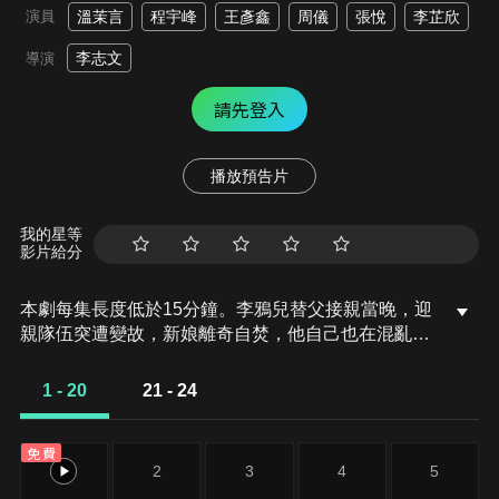
演員
溫茉言
程宇峰
王彥鑫
周儀
張悅
李芷欣
李志文
導演
請先登入
播放預告片
我的星等
影片給分
本劇每集長度低於15分鐘。李鴉兒替父接親當晚，迎
親隊伍突遭變故，新娘離奇自焚，他自己也在混亂中
遭刺客襲擊，失去記憶後淪為奴僕。隨著一樁樁血色
詭案接連浮現，他的身世之謎也逐漸被揭開。原本立
1 - 20
21 - 24
場對立的兩人，意外成為主僕，在危機四伏的大唐暗
夜中被迫聯手，一步步逼近真相。
免費
1
2
3
4
5