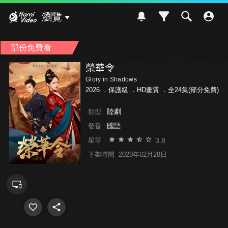
Hami Video
瀏覽
部份免費看
榮華令
Glory in Shadows
2026 ．
保護級
．HD畫質 ．全24集(部分免費)
陸劇
類型
國語
發音
3.8
星等
下架時間
2029年02月28日