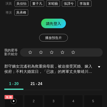
演員
吳佳怡
董子凡
宋昭藝
張譯兮
李珈童
吳承峰
導演
請先登入
播放預告片
我的星等
影片給分
郡守嫡女沈遙初為救重病母親，被迫接受冥婚、嫁入
侯府；不料大婚當日，「已故」的將軍丈夫黎靖川竟
假死歸來。母親含冤慘死後，她決意查明真相，與黎
靖川從彼此利用到結為盟友。兩人於深宅內院之中、
1 - 20
21 - 24
破陰謀、查命案，在步步逼近真相的過程中，逐漸揭
開府中塵封多年的祕密。
免費
1
2
3
4
5