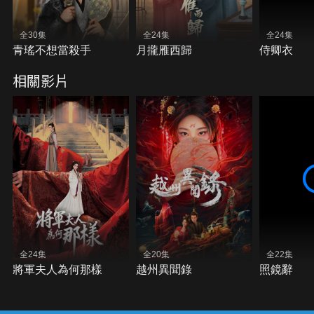
全30集
全24集
全24集
青瑤不想當殺手
月攏雁西歸
侍卿衣
相關影片
全24集
全20集
全22集
將軍夫人為何那樣
越州異聞錄
照鏡辭