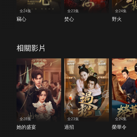
全24集
全23集
全24集
竊心
焚心
野火
相關影片
全28集
全23集
全24集
她的盛宴
過招
榮華令