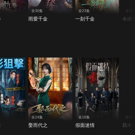
全30集
全23集
全30
跡
雨愛千金
一刻千金
令總
全24集
全16集
全40
擊
娶而代之
假面迷情
我本