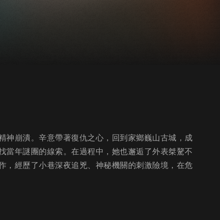
精神崩潰。辛意帶著復仇之心，回到家鄉巍山古城，成
找當年謎團的線索。在過程中，她也邂逅了外表桀驁不
作，經歷了小巷深夜追兇、神秘機關的刺激險境，在危