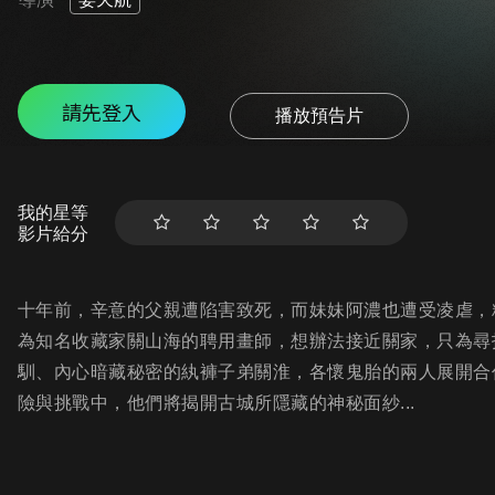
請先登入
播放預告片
我的星等
影片給分
十年前，辛意的父親遭陷害致死，而妹妹阿濃也遭受凌虐，
為知名收藏家關山海的聘用畫師，想辦法接近關家，只為尋
馴、內心暗藏秘密的紈褲子弟關淮，各懷鬼胎的兩人展開合
險與挑戰中，他們將揭開古城所隱藏的神秘面紗...