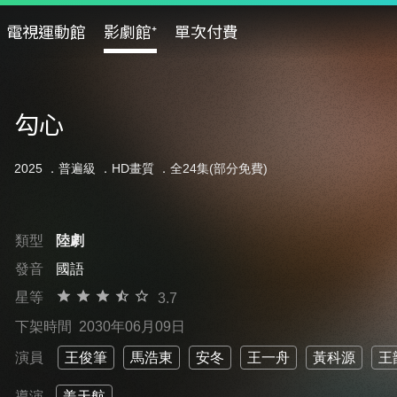
電視運動館
影劇館⁺
單次付費
勾心
2025 ．
普遍級
．HD畫質 ．全24集(部分免費)
類型
陸劇
發音
國語
星等
3.7
下架時間
2030年06月09日
演員
王俊筆
馬浩東
安冬
王一舟
黃科源
王
導演
姜天航