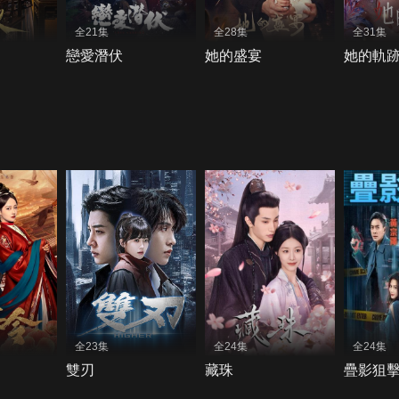
全21集
全28集
全31集
戀愛潛伏
她的盛宴
她的軌
全23集
全24集
全24集
雙刃
藏珠
疊影狙