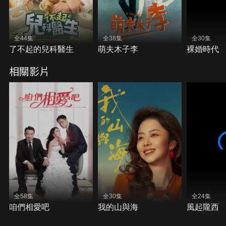
全44集
全38集
全30集
了不起的兒科醫生
萌夫木子李
裸婚時代
相關影片
全58集
全30集
全24集
咱們相愛吧
我的山與海
風起隴西