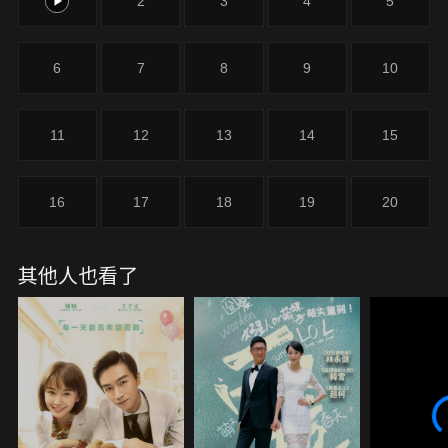
1
2
3
4
5
嶄露頭角的年輕設計師，沈晶是畢業不久的職場小
白，他們就好像十年前的李匆匆和肖克明，一切才剛
起步，相信只要自己努力工作、錢和房子都會有的。
6
7
8
9
10
這樣的兩個人，陰差陽錯地住進了同一間房子裡，在
鍋碗瓢盆中碰撞，在雞毛蒜皮中摩擦。愛情的得失，
工作的成敗，家庭的悲喜，生活的冷暖，一應俱全。
11
12
13
14
15
總是不斷做出選擇，卻始終在尋找那個最優解。
16
17
18
19
20
其他人也看了