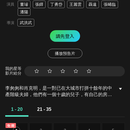
演員
董璿
張鐸
丁勇岱
王麗雲
聶遠
張晞臨
潘陽
武洪武
導演
請先登入
播放預告片
我的星等
影片給分
李匆匆和肖克明，是一對已在大城市打拼十餘年的中
產階級夫婦，他們有一個十歲的兒子，有自己的房
子，工作體面，收入穩定，原本以為已經算是在大城
市紮下了根。誰知，一場突如其來的變故，一場失敗
1 - 20
21 - 35
的投資，讓他們意識到，原來自己所擁有的一切，都
可能瞬間化為烏有。故事中的另一對小夫妻程心和沈
免費
晶新婚燕爾，工作和婚姻中都還是新手。程心是才剛