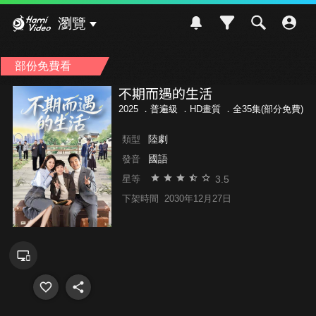
Hami Video
瀏覽
部份免費看
不期而遇的生活
2025 ．
普遍級
．HD畫質 ．全35集(部分免費)
陸劇
類型
國語
發音
3.5
星等
下架時間
2030年12月27日