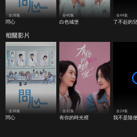
全38集
全40集
全44集
問心
白色城堡
了不起的
相關影片
全38集
全32集
全24集
問心
有你的時光裡
我不是隨