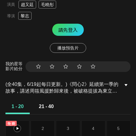
演員
趙又廷
毛曉彤
黎志
導演
請先登入
播放預告片
我的星等
影片給分
(全40集，6/19起每日更新。)《問心2》延續第一季的
故事，講述周筱風援黔歸來後，被破格提拔為東立醫
院心內科執行主任。他與林逸、方筱然重新組成「三
人小分隊」，在面對全新職業挑戰、情感考驗以及理
1 - 20
21 - 40
想與現實衝突的同時，繼續堅守醫者初心與信念…
免費
1
2
3
4
5