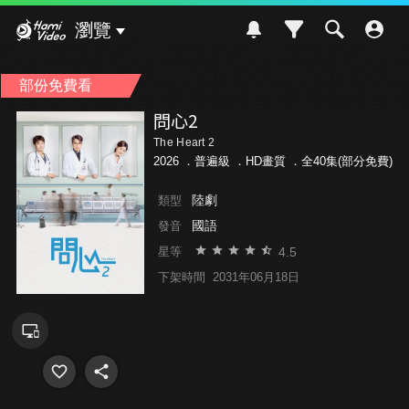
Hami Video
瀏覽
部份免費看
問心2
The Heart 2
2026 ．
普遍級
．HD畫質 ．全40集(部分免費)
陸劇
類型
國語
發音
4.5
星等
下架時間
2031年06月18日