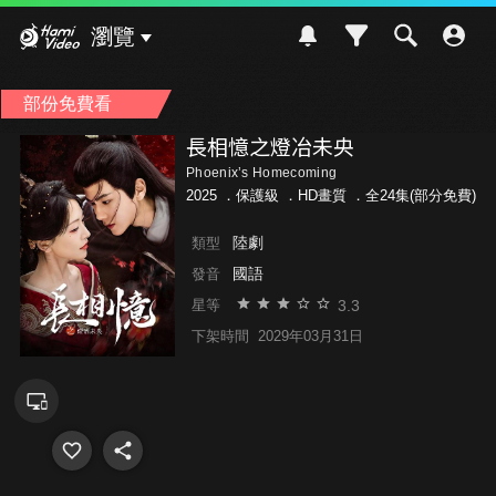
Hami Video
瀏覽
部份免費看
長相憶之燈冶未央
Phoenix’s Homecoming
2025 ．
保護級
．HD畫質 ．全24集(部分免費)
陸劇
類型
國語
發音
3.3
星等
下架時間
2029年03月31日