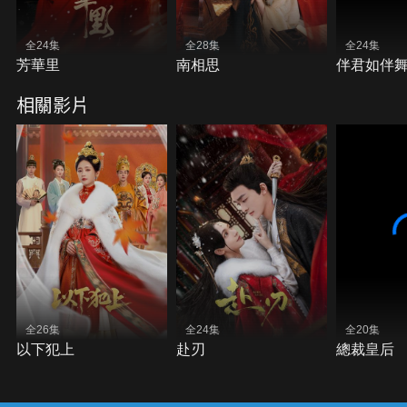
全24集
全28集
全24集
芳華里
南相思
伴君如伴
相關影片
全26集
全24集
全20集
以下犯上
赴刃
總裁皇后