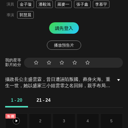
演員
金子璇
潘毅鴻
羅麥一
張子鑫
李慕宇
郭慧晨
導演
請先登入
播放預告片
我的星等
影片給分
攝政長公主盛雲霖，昔日遭誣陷叛國、葬身火海。重
生一世，她以盛家三小姐雲霏之名回歸，親手布局復
仇大計。與她前世今生糾纏不清的幾名男子，皆成為
權謀之中的棋子；然而看似受她掌控的人心，背後亦
1 - 20
21 - 24
各懷算計。在這場愛恨交織的博弈之中，誰能笑到最
後？
免費
1
2
3
4
5