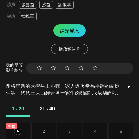
演員
張嘉益
沙益
劉敏濤
韓曉軍
導演
請先登入
播放預告片
我的星等
影片給分
即將畢業的大學生王小咪一家人過著幸福平靜的家庭
生活，爸爸王大山經營著一家牛肉麵館，媽媽羅晴的
服裝店就在麵館對面，姥姥是資深的古玩愛好者。女
兒王小咪即將大學畢業，王小咪即將迎來第一次上臺
1 - 20
21 - 40
表演“脫口秀”的機會，在柯雷經營的酒吧正在舉辦一
場“開放麥”的演出，面對爸爸的鼓勵和媽媽犀利的點
免費
評，她照單全收。柯雷早晨一睜眼，發現爸媽沒打招
1
2
3
4
5
呼就已經站到了家門口，他和身邊睡著的女朋友一陣