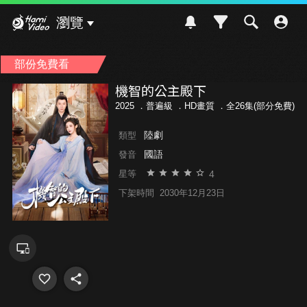
Hami Video
瀏覽
部份免費看
機智的公主殿下
2025 ．
普遍級
．HD畫質 ．全26集(部分免費)
陸劇
類型
國語
發音
4
星等
下架時間
2030年12月23日