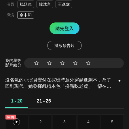
演員
楊廷東
韓沐言
王彥鑫
余中和
導演
請先登入
播放預告片
我的星等
影片給分
沒名氣的小演員安然在探班時意外穿越進劇本，為了
回到現代，她發揮戲精本色「扮豬吃老虎」，卻在拯
救炮灰角色的途中，捲入了宇文睿的復仇大計。兩人
表面上是忠誠狗腿與腹黑首輔的假面搭檔，實則各懷
1 - 20
21 - 26
鬼胎，一場毀滅雲彌國的陰謀正悄然展開。
免費
1
2
3
4
5