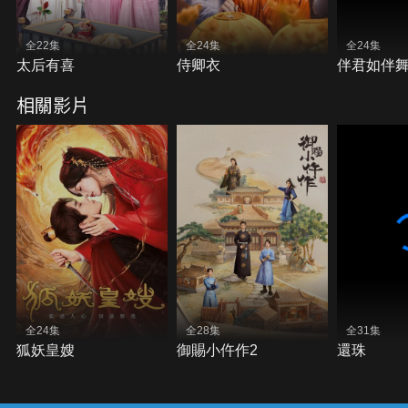
全22集
全24集
全24集
太后有喜
侍卿衣
伴君如伴
相關影片
全24集
全28集
全31集
狐妖皇嫂
御賜小仵作2
還珠