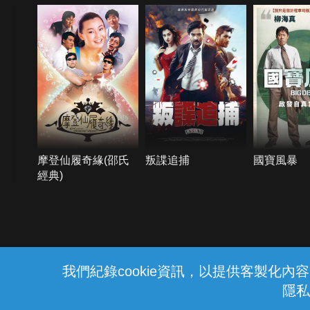
摩登仙履奇緣(邵氏
叛諜追捕
國寶風暴
經典)
{{notifyMsg}}
我們紀錄cookie資訊，以提供客製化
隱私