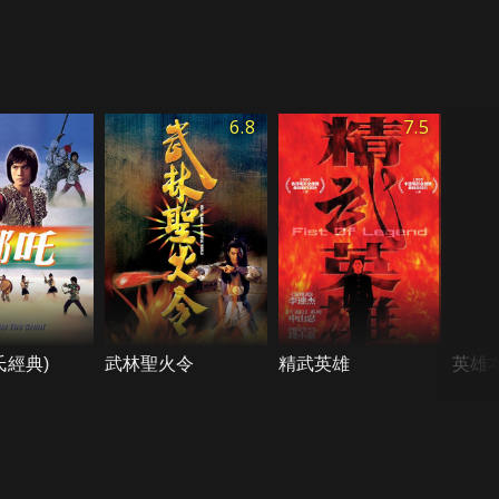
6.8
7.5
氏經典)
武林聖火令
精武英雄
英雄本