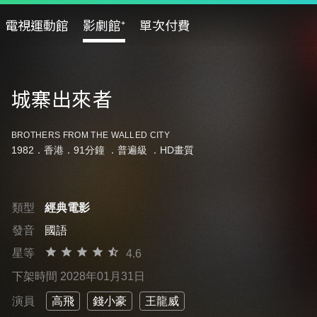
電視運動館
影劇館⁺
單次付費
城寨出來者
BROTHERS FROM THE WALLED CITY
1982．香港．91分鐘 ．
普遍級
．HD畫質
類型
經典電影
發音
國語
星等
4.6
下架時間 2028年01月31日
演員
高飛
錢小豪
王龍威