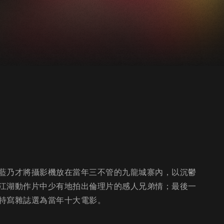
藍乃才將攝影機放在當年三不管的九龍城寨內，以沉鬱
江湖動作片中少有地拍出倫理片的感人兄弟情；最後一
特寫雜誌選為當年十大電影。