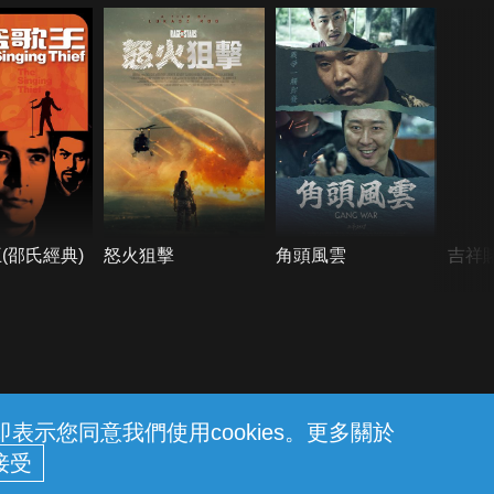
(邵氏經典)
怒火狙擊
角頭風雲
吉祥
示您同意我們使用cookies。更多關於