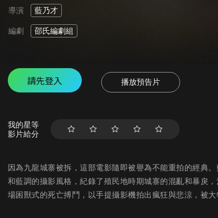
導演
藍乃才
編劇
邵氏編劇組
請先登入
播放預告片
我的星等
影片給分
因為九龍城寨被拆，這部電影隨即被譽為不能重拍的經典。
和藍調的攝影風格，紀錄了殖民地時期城寨的混亂和暴戾，
場困獸式的死亡搏鬥，以手提攝影機拍出瘋狂與悲涼，被大