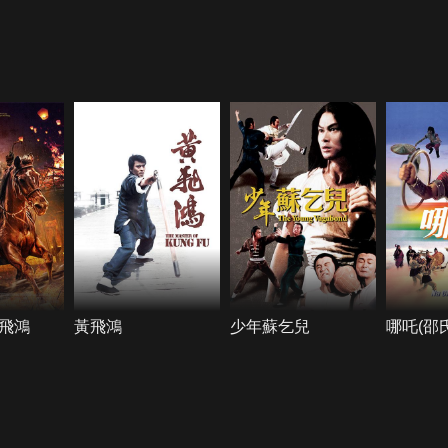
飛鴻
黃飛鴻
少年蘇乞兒
哪吒(邵