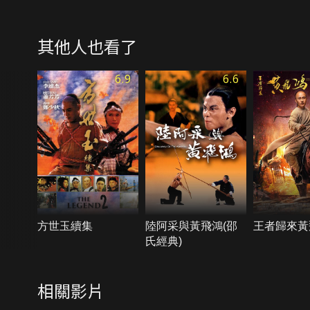
其他人也看了
6.9
6.6
方世玉續集
陸阿采與黃飛鴻(邵
王者歸來黃
氏經典)
相關影片