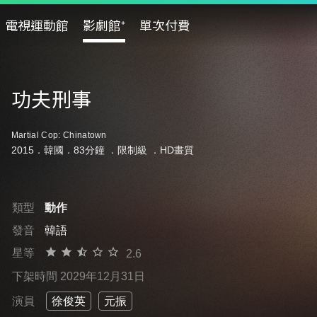
電視運動館
影劇館⁺
單次付費
功夫刑事
Martial Cop: Chinatown
2015．韓國．83分鐘 ．
限制級
．HD畫質
類型
動作
發音
韓語
星等
2.6
下架時間 2029年12月31日
演員
徐俊英
元振