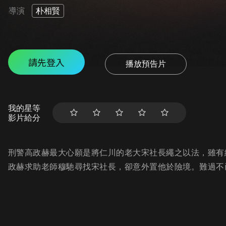
導演
朴相賢
請先登入
播放預告片
我的星等
影片給分
刑警高政赫最大心願是將仁川的老大宋社長繩之以法，雖有
政赫求助老師穆馳尋找宋社長，卻意外置他於險境。難過不