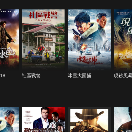
18
社區戰警
冰雪大圍捕
現鈔風