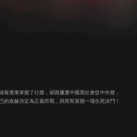
線報逐漸掌握了行蹤，卻因屢遭中國黑社會從中作梗，
已的政赫決定為正義而戰，與黑幫展開一場生死決鬥！