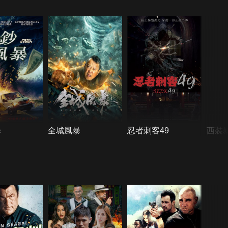
暴
全城風暴
忍者刺客49
西裝