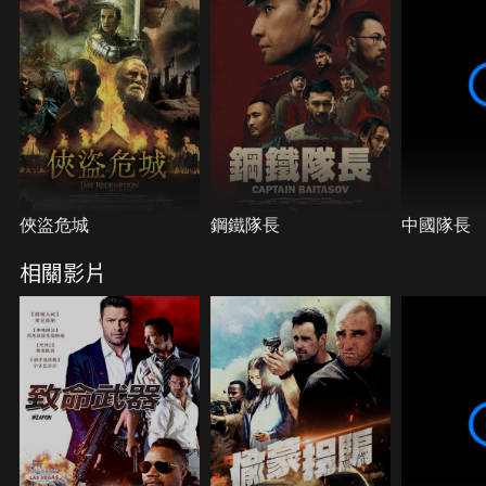
俠盜危城
鋼鐵隊長
中國隊長
相關影片