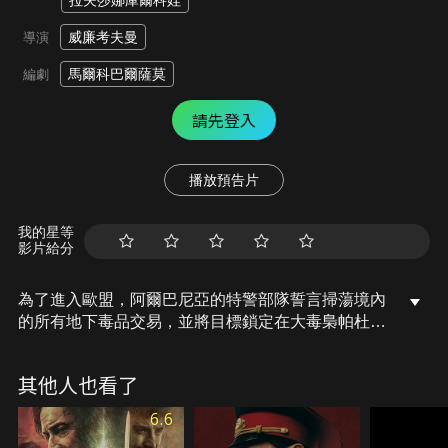
拉夫莎娜庫爾科娃
威廉考夫曼
導演
馬爾科巴爾薩莫
編劇
請先登入
播放預告片
我的星等
影片給分
為了進入歐盟，阿爾巴尼亞的特警部隊誓言掃蕩境內
的所有地下毒品交易，並將目標鎖定在大毒梟帕杜
拉。但打滾多年的帕杜拉也不是省油的燈，竟在特警
部隊中安插眼線使得艱困的行動更蒙上了一層陰影。
其他人也看了
特警部隊必須與敵人們攻同燃燒殆盡，榮譽才能浴火
重生。
6.6