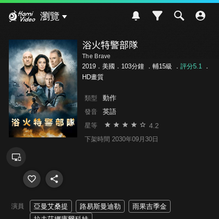
Hami Video
瀏覽
浴火特警部隊
The Brave
2019．美國．103分鐘 ．
輔15級
．
評分5.1
．
HD畫質
動作
類型
英語
發音
4.2
星等
下架時間 2030年09月30日
演員
亞曼艾桑提
路易斯曼迪勒
雨果吉季金