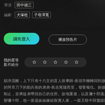
導演
田中德三
編劇
犬塚稔
子母澤寬
請先登入
播放預告片
我的星等
影片給分
顛沛流離，上下只有十六文的盲人按摩師-座頭市輾轉回到
於阿市刀下的勘兵衛的弟弟-島吉尾隨而至，發誓報仇。劍
制止，並將徒弟帶回自己的住所。故地重遊，以及彌十郎溫
變彌十郎，他一面逼妹妹嫁給殷實人家，一面又暗中與盤踞