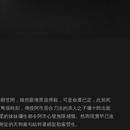
故鄉笠間，雖然厭倦黑道搏殺，可是命運已定，此前死
拔弩張時刻，傳授阿市居合刀法的浪人之子彌十郎出面
柔的妹妹彌生都令阿市心發無限感慨。然而現實早已改
附近的天狗黨勾結幹著綁架勒索營生。