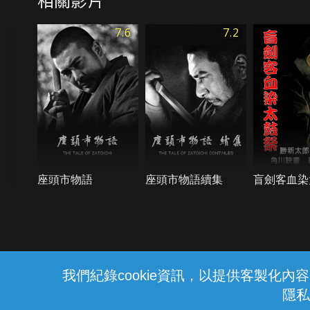
7.6
7.2
座頭市物語
座頭市物語續集
盲劍客血染
{{notifyMsg}}
我們紀錄cookie資訊，以提供客製化
隱私