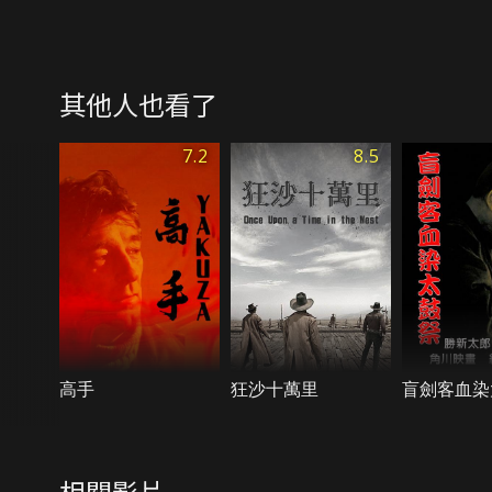
其他人也看了
7.2
8.5
高手
狂沙十萬里
盲劍客血染
相關影片