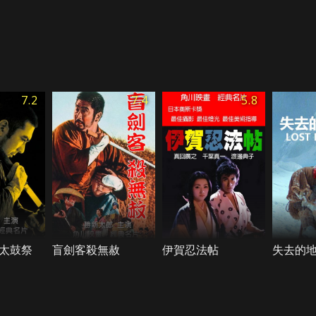
7.2
7.4
5.8
太鼓祭
盲劍客殺無赦
伊賀忍法帖
失去的