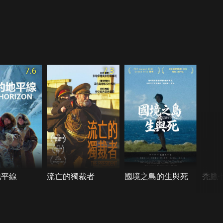
7.6
7.3
地平線
流亡的獨裁者
國境之島的生與死
禿鷹