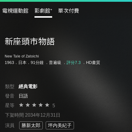
電視運動館
影劇館⁺
單次付費
新座頭市物語
New Tale of Zatoichi
1963．日本．91分鐘 ．
普遍級
．
評分7.3
．HD畫質
類型
經典電影
發音
日語
星等
5
下架時間 2034年12月31日
演員
勝新太郎
坪内美紀子