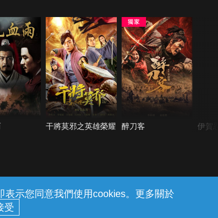
雨
干將莫邪之英雄榮耀
醉刀客
伊賀
示您同意我們使用cookies。更多關於