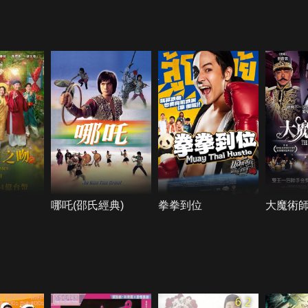
哪吒(邵氏經典)
拳拳到位
大魔術
6.2