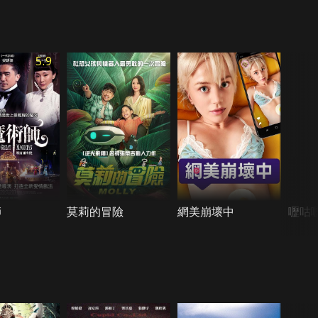
5.9
師
莫莉的冒險
網美崩壞中
嚦咕