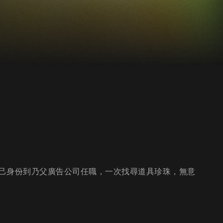
己身份到乃父廣告公司任職，一次找尋道具珍珠，無意