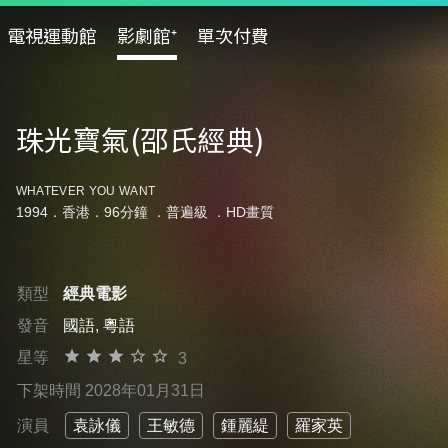
電視運動館
影劇館⁺
單次付費
珠光寶氣(邵氏經典)
WHATEVER YOU WANT
1994．香港．96分鐘 ．
普遍級
．HD畫質
類型
經典電影
發音
國語, 粵語
星等
3
下架時間 2028年01月31日
演員
袁詠儀
王敏德
鍾麗緹
羅家英