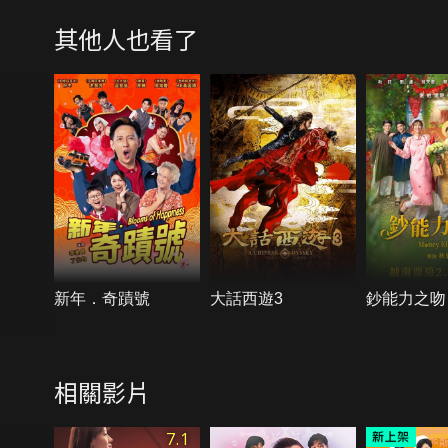
其他人也看了
新年．奇蹟號
大話西遊3
鈔能力之吻
相關影片
7.1