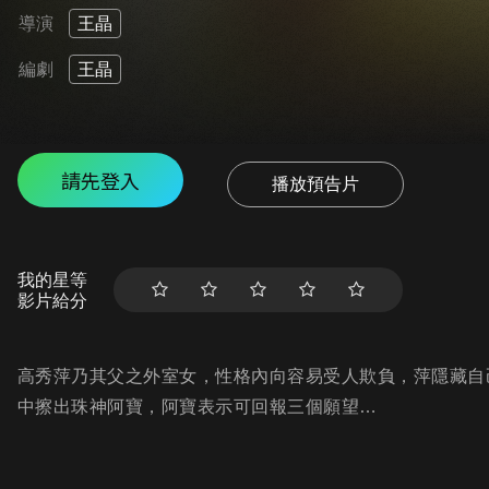
導演
王晶
編劇
王晶
請先登入
播放預告片
我的星等
影片給分
高秀萍乃其父之外室女，性格內向容易受人欺負，萍隱藏自
中擦出珠神阿寶，阿寶表示可回報三個願望…