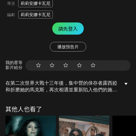
莉莉安娜卡瓦尼
導演
莉莉安娜卡瓦尼
編劇
請先登入
播放預告片
我的星等
影片給分
在第二次世界大戰十三年後，集中營的倖存者露西婭
和折磨她的馬克斯，再次相遇並重新陷入他們的施虐
受虐關係！
其他人也看了