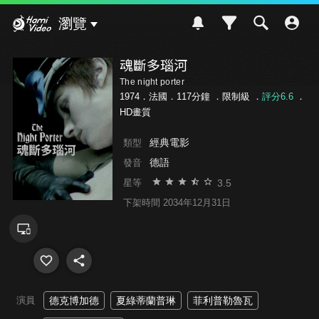
Hami Video
瀏覽
魂斷多瑙河
The night porter
1974．法國．117分鐘 ．
限制級
．
評分6.6
．
HD畫質
經典電影
類型
德語
發音
3.5
星等
下架時間 2034年12月31日
演員
德克博加德
夏綠蒂蘭普琳
菲利普勒魯瓦