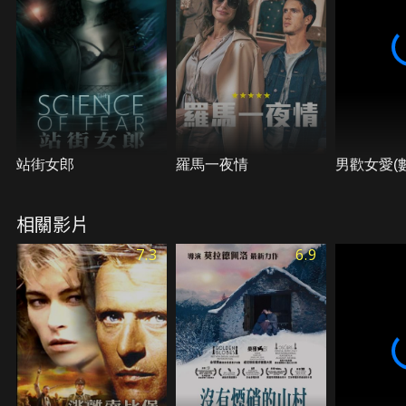
站街女郎
羅馬一夜情
男歡女愛(
相關影片
7.3
6.9