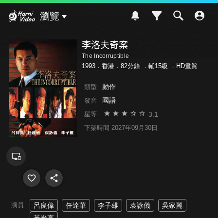
Hami Video
瀏覽
李洛夫奇案
The Incorruptible
1993．香港．82分鐘 ．
輔15級
．HD畫質
動作
類型
國語
發音
3.1
星等
下架時間 2027年09月30日
演員
呂良偉
任達華
李子雄
袁詠儀
吳家麗