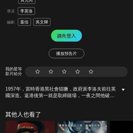
黃光亮
李英洛
導演
葉佳
吳文輝
編劇
請先登入
播放預告片
我的星等
影片給分
1957年，當時香港黑社會猖獗，政府派李洛夫前往英
國深造。返港後第一就是取締賭場，一夜之間他破獲
了三百多間，聲名因而大響。另一邊，上海黑幫頭子
李財法，實行賄賂，這令他發誓要把李財法繩之於
其他人也看了
法。於是他同兩名助手鄭華及李炳強一起調查，兩人
追查至一洋服工廠，但李炳強卻遭襲擊被斬去右手。
李洛夫只好親自出馬，拘捕該店經理，並要其出庭指