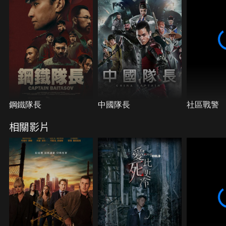
証李財法，但失敗，李洛夫未能給李財法定罪，但他
用特別行政權把李財法趕出境。憤怒的李財法一怒之
下擄走李洛夫妻子，逼李洛夫出面，兩人終於正面對
決…
鋼鐵隊長
中國隊長
社區戰警
相關影片