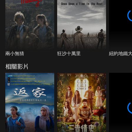
兩小無猜
狂沙十萬里
紐約地鐵
相關影片