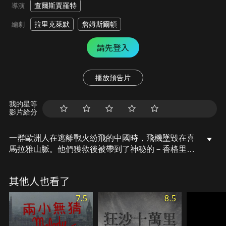
查爾斯賈羅特
導演
拉里克萊默
詹姆斯爾頓
編劇
請先登入
播放預告片
我的星等
影片給分
一群歐洲人在逃離戰火紛飛的中國時，飛機墜毀在喜
馬拉雅山脈。他們獲救後被帶到了神秘的－香格里
拉。香格里拉與世隔絕，是外交官厭倦塵世的寧靜天
堂。然而，他的弟弟視它為牢籠，他必須逃離這裡，
其他人也看了
即使這意味著冒著生命危險，他還是堅持外交官與他
同離!
7.5
8.5