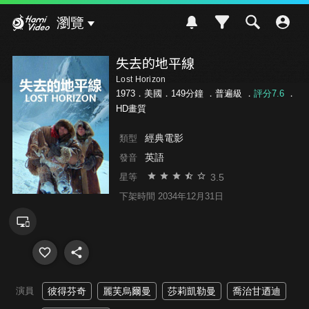
Hami Video
瀏覽
失去的地平線
Lost Horizon
1973．美國．149分鐘 ．
普遍級
．
評分7.6
．
HD畫質
經典電影
類型
英語
發音
3.5
星等
下架時間 2034年12月31日
演員
彼得芬奇
麗芙烏爾曼
莎莉凱勒曼
喬治甘迺迪