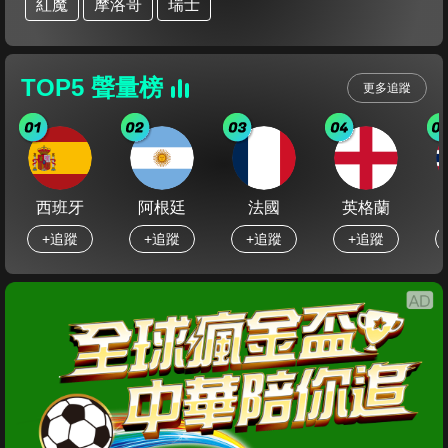
紅魔
摩洛哥
瑞士
TOP5 聲量榜
更多追蹤
西班牙
阿根廷
法國
英格蘭
+追蹤
+追蹤
+追蹤
+追蹤