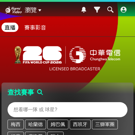
Hami Video
瀏覽
直播
賽事影音
查找賽事
梅西
哈蘭德
姆巴佩
西班牙
三獅軍團