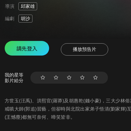
導演
邱家雄
編劇
胡沙
請先登入
播放預告片
我的星等
影片給分
方世玉(汪禹)、洪熙官(羅莽)及胡惠乾(錢小豪)，三大少
戒嗔大師(郭追)習藝，但卻時與北院出家弟子悟清(劉家輝
(王憾塵)都無可奈何、啼笑皆非。