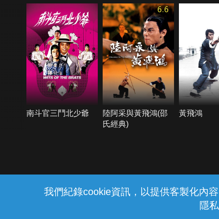
6.6
南斗官三鬥北少爺
陸阿采與黃飛鴻(邵
黃飛鴻
氏經典)
{{notifyMsg}}
我們紀錄cookie資訊，以提供客製化
隱私