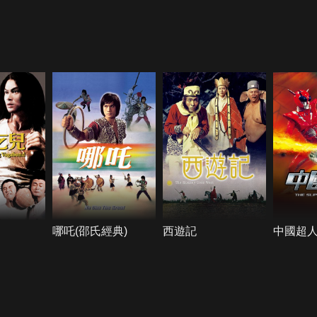
哪吒(邵氏經典)
西遊記
中國超