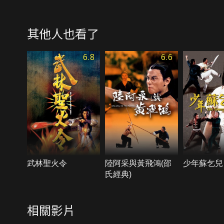
其他人也看了
6.8
6.6
武林聖火令
陸阿采與黃飛鴻(邵
少年蘇乞兒
氏經典)
相關影片