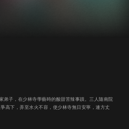
林俗家弟子，在少林寺學藝時的酸甜苦辣事蹟。三人隨南院
)互爭高下，弄至水火不容，使少林寺無日安寧，連方丈