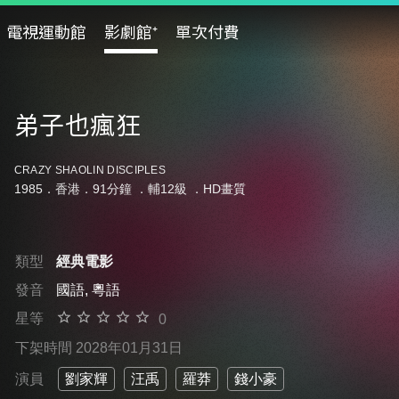
電視運動館
影劇館⁺
單次付費
弟子也瘋狂
CRAZY SHAOLIN DISCIPLES
1985．香港．91分鐘 ．
輔12級
．HD畫質
類型
經典電影
發音
國語, 粵語
星等
0
下架時間 2028年01月31日
演員
劉家輝
汪禹
羅莽
錢小豪