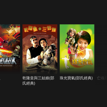
6.3
人
乾隆皇與三姑娘(邵
珠光寶氣(邵氏經典)
亡魂
氏經典)