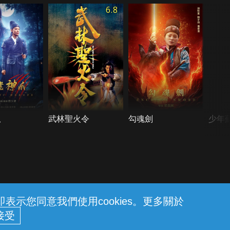
6.8
爪
武林聖火令
勾魂劍
少年
示您同意我們使用cookies。更多關於