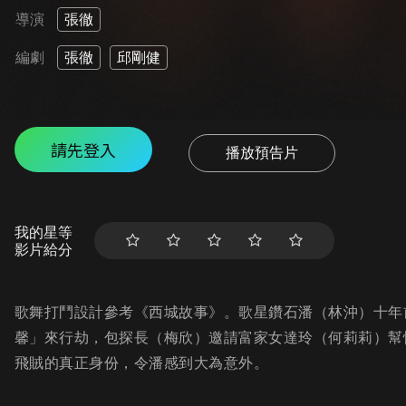
導演
張徹
編劇
張徹
邱剛健
請先登入
播放預告片
我的星等
影片給分
歌舞打鬥設計參考《西城故事》。歌星鑽石潘（林沖）十年
馨」來行劫，包探長（梅欣）邀請富家女達玲（何莉莉）幫
飛賊的真正身份，令潘感到大為意外。