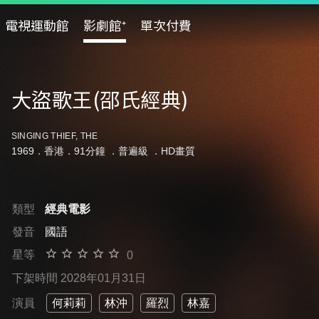
電視運動館
影劇館⁺
單次付費
大盜歌王(邵氏經典)
SINGING THIEF, THE
1969．香港．91分鐘 ．
普遍級
．HD畫質
類型
經典電影
發音
國語
星等
0
下架時間 2028年01月31日
演員
何莉莉
林沖
羅烈
林嘉