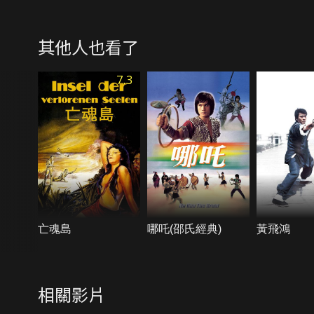
其他人也看了
7.3
亡魂島
哪吒(邵氏經典)
黃飛鴻
相關影片