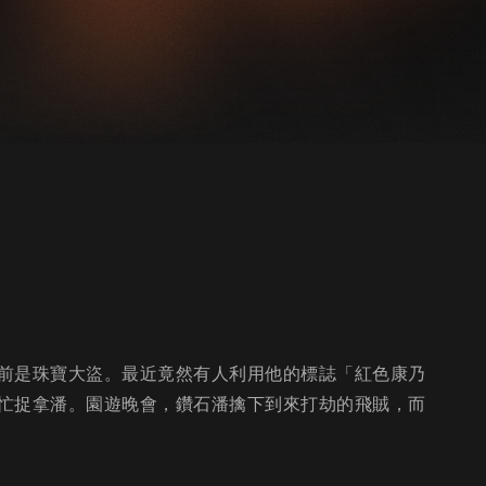
前是珠寶大盜。最近竟然有人利用他的標誌「紅色康乃
忙捉拿潘。園遊晚會，鑽石潘擒下到來打劫的飛賊，而