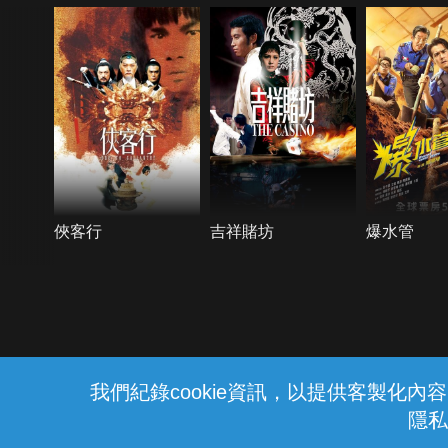
俠客行
吉祥賭坊
爆水管
{{notifyMsg}}
我們紀錄cookie資訊，以提供客製化
隱私