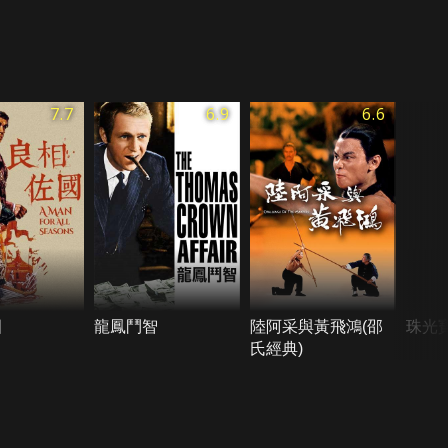
7.7
6.9
6.6
國
龍鳳鬥智
陸阿采與黃飛鴻(邵
珠光寶
氏經典)