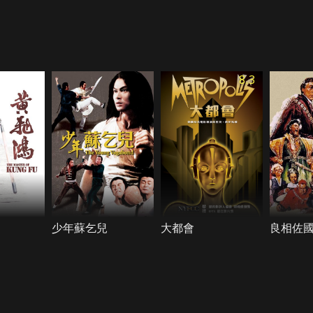
8.3
少年蘇乞兒
大都會
良相佐