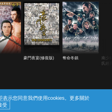
6.7
豪門夜宴(修復版)
奪命冬鎮
南少
氏經典
示您同意我們使用cookies。更多關於