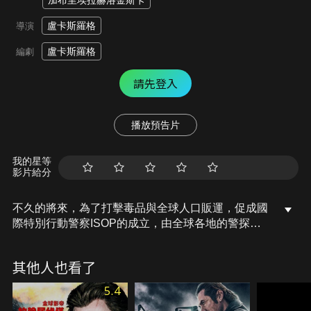
加布里埃拉赫洛金斯卡
盧卡斯羅格
導演
盧卡斯羅格
編劇
請先登入
播放預告片
我的星等
影片給分
不久的將來，為了打擊毒品與全球人口販運，促成國
際特別行動警察ISOP的成立，由全球各地的警探與
特工組成。世界各地開始出現異象，各國紛紛傳出兒
童失蹤案件，而數字都是44名。潔瑪是一名優秀的狙
其他人也看了
擊手，她和來自各國的頂尖好手並肩作戰，打擊犯
罪，某日，她開始看到可怕的幻象，漸漸在任務失
5.4
控，然而，那些幻象竟是拯救孩童與揭開世界混亂真