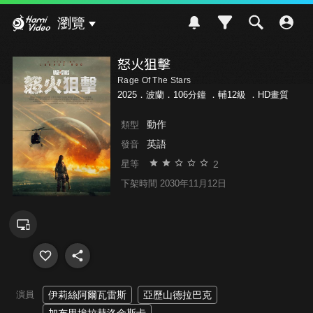
Hami Video
瀏覽
怒火狙擊
Rage Of The Stars
2025．波蘭．106分鐘 ．
輔12級
．HD畫質
動作
類型
英語
發音
2
星等
下架時間 2030年11月12日
演員
伊莉絲阿爾瓦雷斯
亞歷山德拉巴克