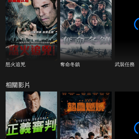
相的關鍵。
怒火追兇
奪命冬鎮
武裝任務
相關影片