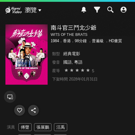
Hami Video
瀏覽
南斗官三鬥北少爺
WITS OF THE BRATS
1984．香港．98分鐘 ．
普遍級
．HD畫質
經典電影
類型
國語, 粵語
發音
5
星等
下架時間 2028年01月31日
演員
傅聲
張展鵬
汪禹