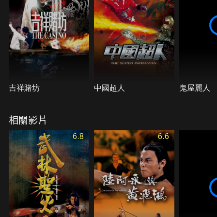
吉祥賭坊
中國超人
鬼屋麗人
相關影片
6.8
6.6