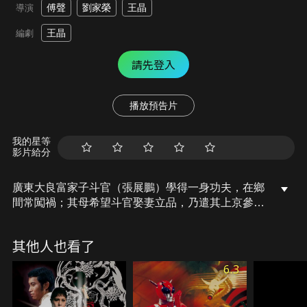
傅聲
劉家榮
王晶
導演
王晶
編劇
請先登入
播放預告片
我的星等
影片給分
廣東大良富家子斗官（張展鵬）學得一身功夫，在鄉
間常闖禍；其母希望斗官娶妻立品，乃遣其上京參加
香格格招親大會。其實斗官所以答允上京，目的是找
名傳京城的三名北少爺──「千術北少爺」車載（傅
其他人也看了
聲）、泡妞高手「真厲害」（陳百祥），和「神偷北
少爺」時三手（汪禹）一較高下。四人不打不相識，
6.3
最後更成為好友，一起合力對付仇家三眼道人（王龍
威）……