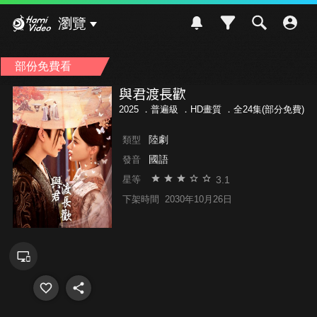
Hami Video
瀏覽
部份免費看
與君渡長歡
2025 ．
普遍級
．HD畫質 ．全24集(部分免費)
陸劇
類型
國語
發音
3.1
星等
下架時間
2030年10月26日