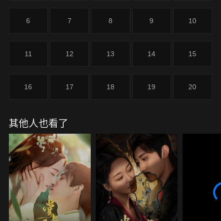
覺，原來她與裴珩之間的緣分，並非始於今生，而是
在上一世就已緊密相連。
6
7
8
9
10
11
12
13
14
15
16
17
18
19
20
其他人也看了