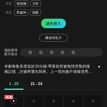
演員
張悅楠
王軒
李鋮坤
張馳
導演
請先登入
播放預告片
我的星等
影片給分
本劇每集長度低於20分鐘-帶著前世被無情背叛的慘
痛記憶，許婉寧重生歸來。上一世的她不僅被渣男丈
夫欺騙，還發現自己含辛茹苦撫養的竟是小三的孩
子，而自己真正的親生骨肉早已不在這世上。 這次她
1 - 20
21 - 24
誓言要扭轉乾坤，要讓渣男小三付出代價，更要竭盡
所能地保護自己的孩子。就在她展開復仇與守護的同
免費
時，命運讓她遇見正在調查紅鴆香的裴珩。兩人從幾
1
2
3
4
5
番交鋒與試探，到逐漸揭開真相，許婉寧才猛然驚