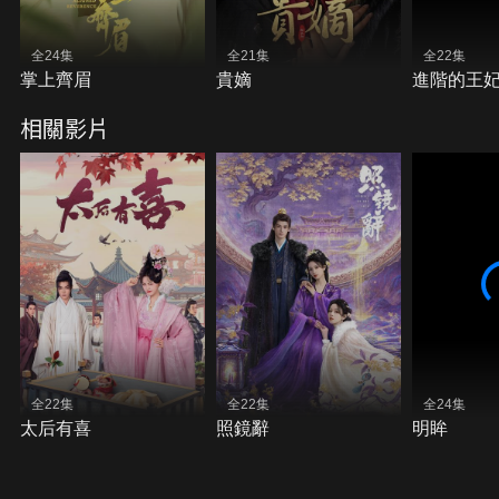
全24集
全21集
全22集
掌上齊眉
貴嫡
進階的王
相關影片
全22集
全22集
全24集
太后有喜
照鏡辭
明眸