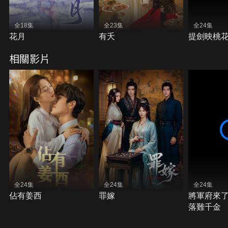
全18集
全23集
全24集
花月
有夭
提劍映桃
相關影片
全24集
全24集
全24集
佔有姜西
罪嫁
將軍府來
落難千金