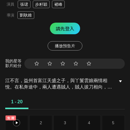
演員
張珺
步籽穎
褚峰
劉耿維
導演
請先登入
播放預告片
我的星等
影片給分
江不言，益州首富江天盛之子，與丫鬟雲娘兩情相
悅。在私奔途中，兩人遭遇賊人，賊人拔刀相向，眼
看兩人就要丟掉性命，在生死存亡間，兩人被從山頂
墜落下來的村民李明達誤打誤撞救了。遠處傳來馬蹄
1 - 20
聲，江不言情急之下，掏出銀兩和玉佩塞給李明達，
拜別後匆匆逃離。李明達看著手中的玉佩出神，冷不
免費
防被人從後面打暈。
1
2
3
4
5