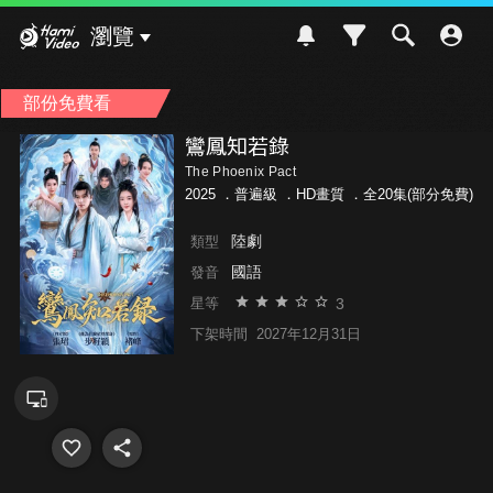
Hami Video
瀏覽
部份免費看
鸞鳳知若錄
The Phoenix Pact
2025 ．
普遍級
．HD畫質 ．全20集(部分免費)
陸劇
類型
國語
發音
3
星等
下架時間
2027年12月31日