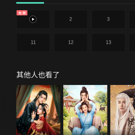
免費
1
2
3
11
12
13
其他人也看了