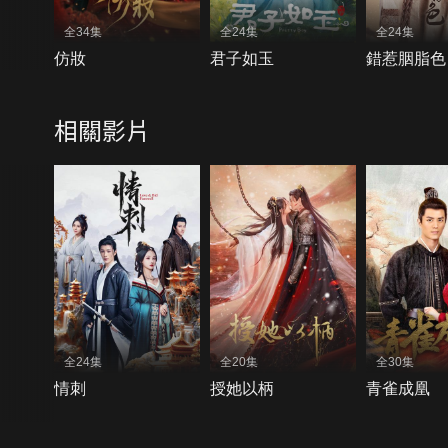
全34集
全24集
全24集
仿妝
君子如玉
錯惹胭脂色
相關影片
全24集
全20集
全30集
情刺
授她以柄
青雀成凰