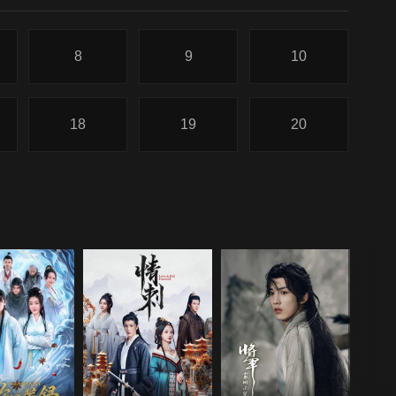
8
9
10
18
19
20