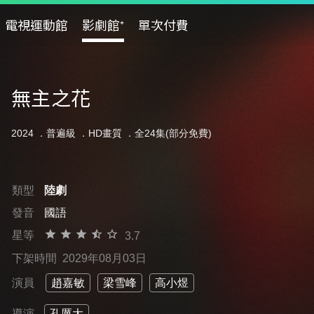
電視運動館
影劇館⁺
單次付費
無主之花
2024 ．
普遍級
．HD畫質 ．全24集(部分免費)
類型
陸劇
發音
國語
星等
3.7
下架時間
2029年08月03日
演員
趙嘉敏
梁雪峰
高小煜
導演
孔厲大