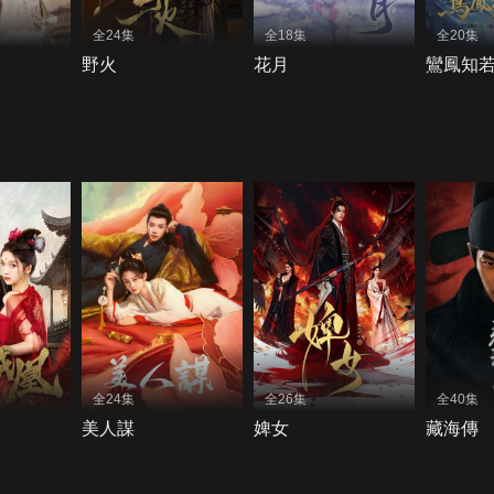
全24集
全18集
全20集
野火
花月
鸞鳳知
全24集
全26集
全40集
美人謀
婢女
藏海傳