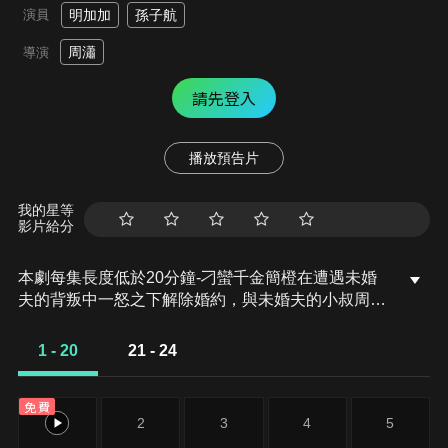
演員
明加加
孫子航
周瀟
導演
請先登入
播放預告片
我的星等
影片給分
本劇每集長度低於20分鐘-刁蠻千金簡橙在遭遇未婚
夫的背叛中一怒之下解除婚約，與未婚夫的小叔周庭
宴閃婚。這場始於「救命之恩」的契約婚姻，在複雜
的家族關係與商場交鋒中，逐漸演變成彼此救贖的真
1 - 20
21 - 24
愛。簡橙在周庭宴的庇護下，揭開了自己高中被綁架
的真相，從任性嬌蠻的「瘋月亮」蛻變為獨立清醒的
免費
「女王」。周庭宴則是以報恩為名的偏愛，蓄謀已久
1
2
3
4
5
得償所願。是暗藏多年的心動與守護，最終從契約到