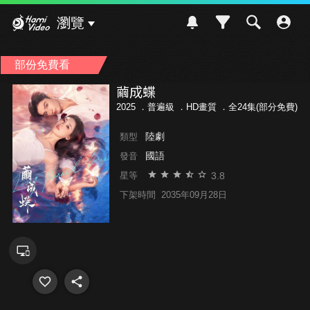
Hami Video
瀏覽
部份免費看
繭成蝶
2025 ．
普遍級
．HD畫質 ．全24集(部分免費)
陸劇
類型
國語
發音
3.8
星等
下架時間
2035年09月28日