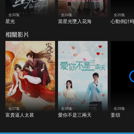
全30集
全24集
全20集
星光
當星光墜入花海
心動倒計
相關影片
全27集
全36集
全28集
富貴逼人太甚
愛你不是三兩天
姜頌