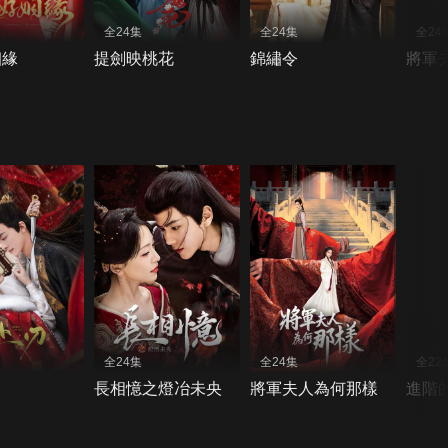
全24集
全24集
全24
姻緣
提劍映桃花
錦繡令
將軍
全24集
全24集
全22
長相憶之燈冶未央
將軍夫人為何那樣
進階