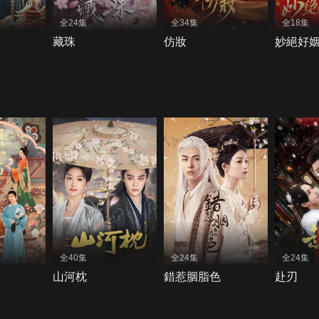
全24集
全34集
全18集
藏珠
仿妝
妙絕好
全40集
全24集
全24集
山河枕
錯惹胭脂色
赴刃