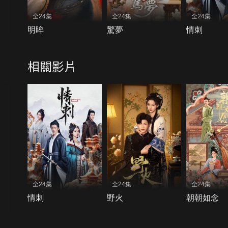
全24集
全24集
全24集
明眸
驚夢
情刺
相關影片
全24集
全24集
全24集
情刺
野火
朝朝如念