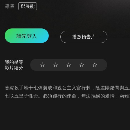
導演
鄧展能
請先登入
播放預告片
我的星等
影片給分
替嫁殺手地十七偽裝成和親公主入宮行刺，陰差陽錯間與五
七取五皇子性命。必須踐行的使命，無法拒絕的愛情，兩難