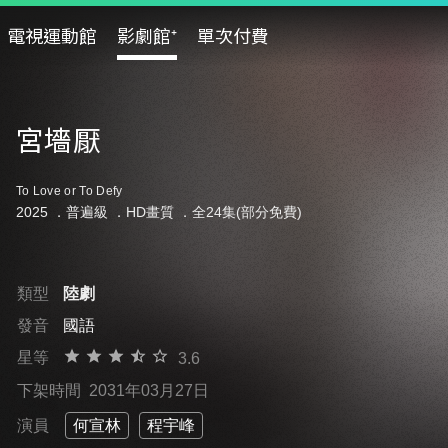
電視運動館
影劇館⁺
單次付費
宮墻厭
To Love or To Defy
2025 ．
普遍級
．HD畫質 ．全24集(部分免費)
類型
陸劇
發音
國語
星等
3.6
下架時間
2031年03月27日
演員
何宣林
程宇峰