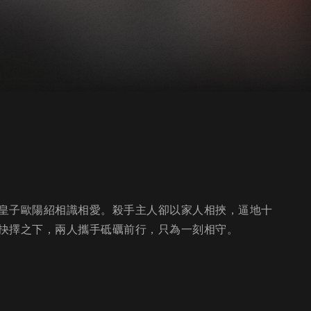
皇子歐陽紹相識相愛。殺手主人卻以家人相挾，逼地十
抉擇之下，兩人攜手砥礪前行，只為一刻相守。