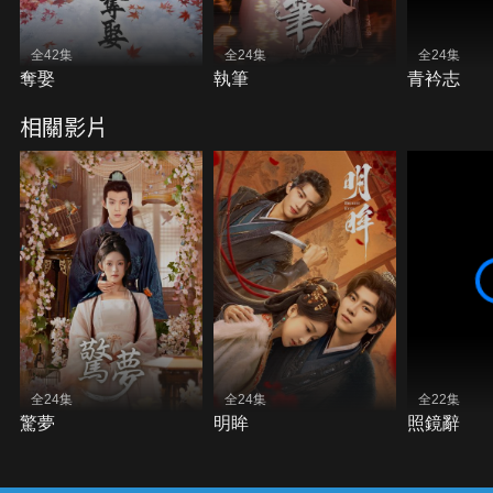
全42集
全24集
全24集
奪娶
執筆
青衿志
相關影片
全24集
全24集
全22集
驚夢
明眸
照鏡辭