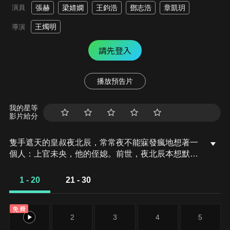
演員
張赫
梁婧嫻
王鈞浩
鄧志浩
章凱玥
王燭明
導演
請先登入
播放預告片
我的星等
影片給分
隻手遮天的皇叔夜北辰，常常夜不能寐發瘋地想著一
個人：上官未央，他的侄媳。前世，夜北辰本想默默
守護，卻換來上官未央一身紅衣，含恨射殺自己後墜
落城牆的結局，他的心也宛如跌入萬丈深淵，所以他
1 - 20
21 - 30
痛苦不甘，懊悔自己的成全。於是，偏執成狂的夜北
辰不惜以命換命，也要強行扭轉乾坤，換得再見一
免費
面，再愛一次的機會！今生，上官未央重生歸來，卻
1
2
3
4
5
被前世仇人夜北辰強取豪奪，霸道掌控！殊不知，夜