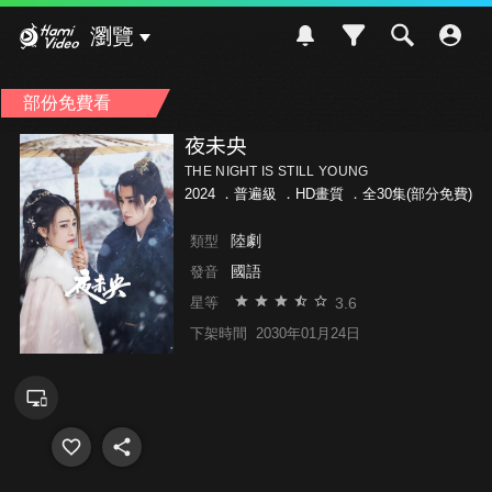
Hami Video
瀏覽
部份免費看
夜未央
THE NIGHT IS STILL YOUNG
2024 ．
普遍級
．HD畫質 ．全30集(部分免費)
陸劇
類型
國語
發音
3.6
星等
下架時間
2030年01月24日