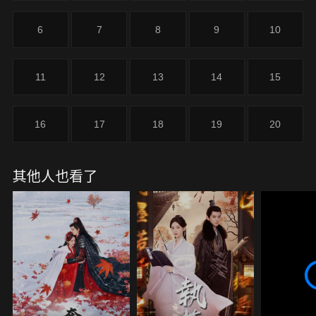
北辰這一世為愛瘋魔，將侄媳變成了自己的妻！他寧
願做上官未央眼中千刀萬剮的魔鬼，也要護她周全。
6
7
8
9
10
二人深陷愛恨糾纏，如宿命般至死難休，隔著最致命
的誤會，也在無人知曉的角落，藏著最深沉的愛，可
惜兩世癡情換來的卻是最無解的結局......
11
12
13
14
15
16
17
18
19
20
其他人也看了