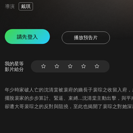
導演
戴琪
請先登入
播放預告片
我的星等
影片給分
年少時家破人亡的沈清棠被裴府的嫡長子裴琮之收留入府，
擺脫裴家的步步算計、緊逼、束縛...沈清棠主動出擊，與
卻遭大哥裴琮之的反對與阻撓，至此也揭開了裴琮之對她深