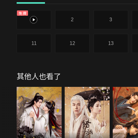
免費
1
2
3
11
12
13
其他人也看了