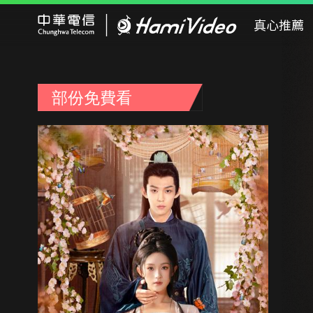
Hami Video
真心推薦
部份免費看