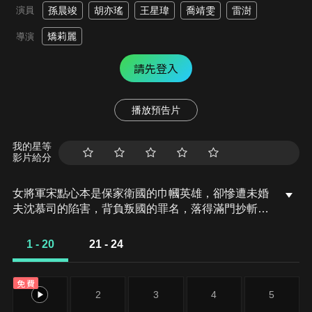
演員
孫晨竣
胡亦瑤
王星瑋
喬靖雯
雷澍
矯莉麗
導演
請先登入
播放預告片
我的星等
影片給分
女將軍宋點心本是保家衛國的巾幗英雄，卻慘遭未婚
夫沈慕司的陷害，背負叛國的罪名，落得滿門抄斬的
悲慘結局。命運給了宋點心一次重生的機會，重生後
的她果斷退婚，還將曾經背叛她的閨蜜狠狠教訓。同
1 - 20
21 - 24
時，前世的冷面國師沈慕司，看似冷酷無情，因遭奸
人矇蔽，導致心愛之人慘死而殉情，因此重生想彌補
免費
前世的過錯，追回宋點心。面對宋點心的仇恨和疏
1
2
3
4
5
離，沈慕司默默守護在宋點心身邊，與她聯手調查前