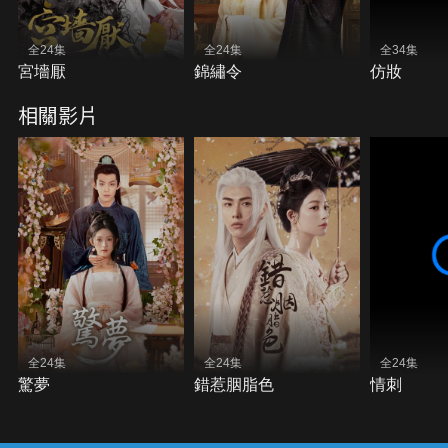
全24集
全24集
全34集
宮墻厭
錦繡令
仿妝
相關影片
全24集
全24集
全24集
驚夢
錯惹胭脂色
情刺