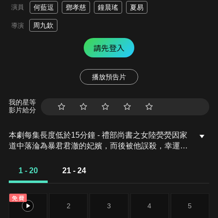
演員
何藍逗
鄧孝慈
鐘晨瑤
夏易
周九欽
導演
請先登入
播放預告片
我的星等
影片給分
本劇每集長度低於15分鐘 - 禮部尚書之女陸熒熒因家
道中落淪為暴君君澈的妃嬪，而後被他誤殺，幸運的
是她重生到了一切悲劇發生之前。這一世，陸熒熒發
誓要改變命運，為此她找到了仍是罪囚的君澈，買下
1 - 20
21 - 24
他利用他幫自己復仇，而君澈確實也有必須隱藏身份
的理由，兩人的命運因此緊緊糾纏在一起...
免費
1
2
3
4
5