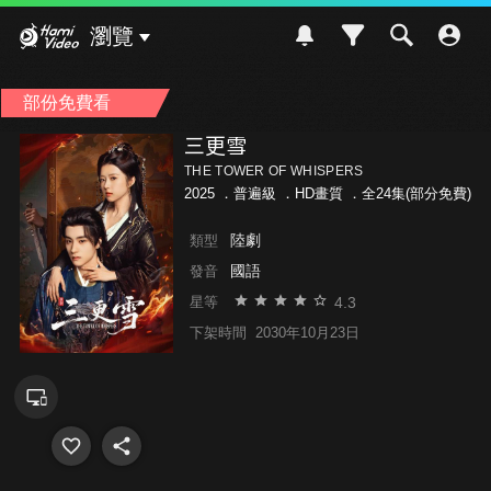
Hami Video
瀏覽
部份免費看
三更雪
THE TOWER OF WHISPERS
2025 ．
普遍級
．HD畫質 ．全24集(部分免費)
陸劇
類型
國語
發音
4.3
星等
下架時間
2030年10月23日