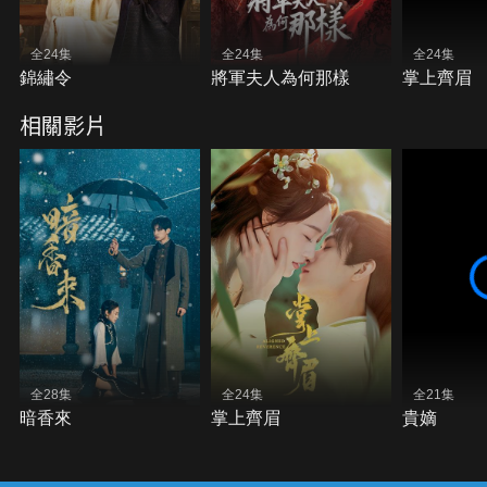
全24集
全24集
全24集
錦繡令
將軍夫人為何那樣
掌上齊眉
相關影片
全28集
全24集
全21集
暗香來
掌上齊眉
貴嫡