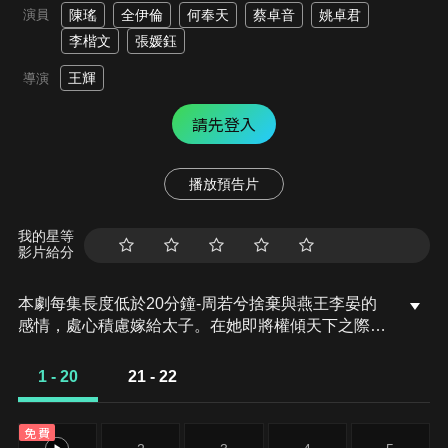
演員
陳瑤
全伊倫
何奉天
蔡卓音
姚卓君
李楷文
張媛鈺
王輝
導演
請先登入
播放預告片
我的星等
影片給分
本劇每集長度低於20分鐘-周若兮捨棄與燕王李晏的
感情，處心積慮嫁給太子。在她即將權傾天下之際，
被李晏以「清君側，誅妖后」為名，生擒於後宮之
中。原來，這是李晏癡心的救贖，卻中了皇帝的陰
1 - 20
21 - 22
謀，兩人死在皇城之下。在生命的最後一刻，周若兮
發誓若有來世絕不重蹈覆轍，而故事竟真的奇蹟般回
免費
到伊始...