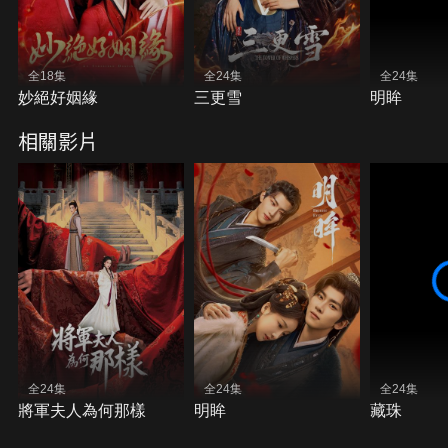
全18集
全24集
全24集
妙絕好姻緣
三更雪
明眸
相關影片
全24集
全24集
全24集
將軍夫人為何那樣
明眸
藏珠