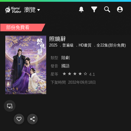
Hami Video
瀏覽
部份免費看
照鏡辭
2025 ．
普遍級
．HD畫質 ．全22集(部分免費)
陸劇
類型
國語
發音
4.1
星等
下架時間
2032年09月18日