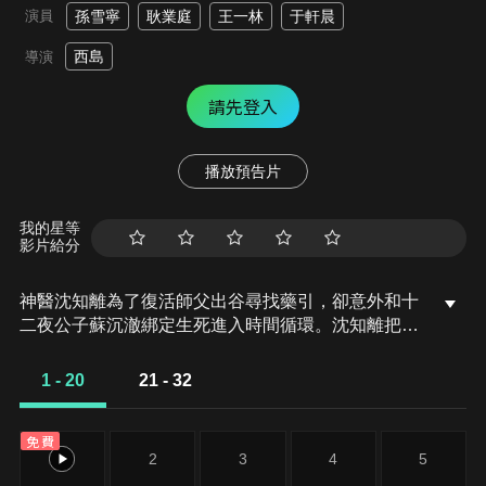
演員
孫雪寧
耿業庭
王一林
于軒晨
西島
導演
請先登入
播放預告片
我的星等
影片給分
神醫沈知離為了復活師父出谷尋找藥引，卻意外和十
二夜公子蘇沉澈綁定生死進入時間循環。沈知離把蘇
沉澈帶在身邊，他們一起探明月宮，赴武林大會、闖
南疆，經歷了一系列生死冒險。沈知離成功集齊藥
1 - 20
21 - 32
引，卻發現背後另有陰謀，她與蘇沉澈聯手打破時間
循環魔咒，成功阻止反派計畫。
免費
1
2
3
4
5