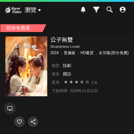
Hami Video
瀏覽
部份免費看
公子無雙
Shameless Lover
2024 ．
普遍級
．HD畫質 ．全32集(部分免費)
陸劇
類型
國語
發音
3.6
星等
下架時間
2029年11月11日