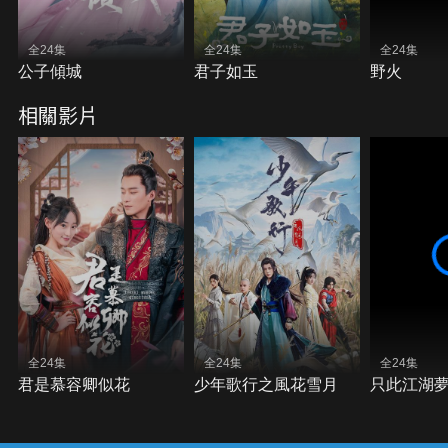
全24集
全24集
全24集
公子傾城
君子如玉
野火
相關影片
全24集
全24集
全24集
君是慕容卿似花
少年歌行之風花雪月
只此江湖