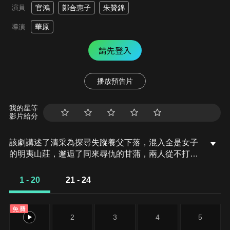
演員
官鴻
鄭合惠子
朱贊錦
華原
導演
請先登入
播放預告片
我的星等
影片給分
該劇講述了清采為探尋失蹤養父下落，混入全是女子
的明夷山莊，邂逅了同來尋仇的甘蒲，兩人從不打不
相識到與山莊小團隊共同抗敵，獲得愛與救贖的成長
故事。
1 - 20
21 - 24
免費
1
2
3
4
5