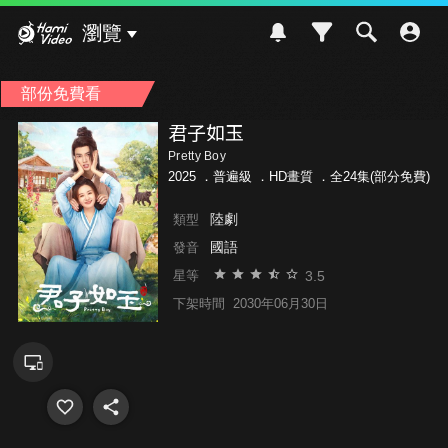
Hami Video
瀏覽
部份免費看
君子如玉
Pretty Boy
2025 ．
普遍級
．HD畫質 ．全24集(部分免費)
陸劇
類型
國語
發音
3.5
星等
下架時間
2030年06月30日