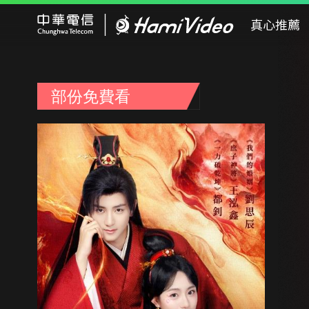
Hami Video
真心推薦
部份免費看