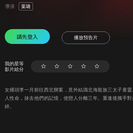
導演
葉璐
請先登入
播放預告片
我的星等
影片給分
女捕頭李一月前往西北辦案，意外結識北海龍族三太子童靈
人性命，抹去他們的記憶，使戀人分離三年。重逢後攜手對
絆。