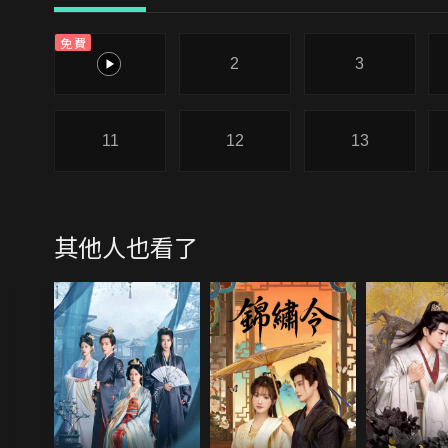
免費
1
2
3
11
12
13
其他人也看了