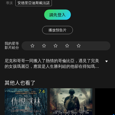
安德里亞迪斯戴法諾
導演
請先登入
播放預告片
我的星等
影片給分
尼克和哥哥一同搬入了熱情的哥倫比亞，遇見了完美
的女孩瑪麗亞，應當是人生勝利組的他卻在得知瑪麗
亞的叔叔是毒品龍頭帕布羅時徹底幻滅。尼克被迫涉
入險境，他該如何周全於女友的危險家世以及保全他
其他人也看了
的家人？而帕布羅又是打著什麼樣的算盤……？
7.4