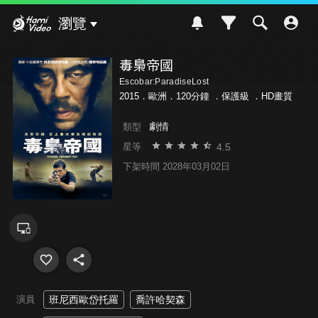
Hami Video
瀏覽
毒梟帝國
Escobar:ParadiseLost
2015．歐洲．120分鐘 ．
保護級
．HD畫質
劇情
類型
4.5
星等
下架時間 2028年03月02日
演員
班尼西歐岱托羅
喬許哈契森