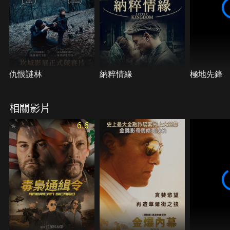
仇恨謎林
納粹情緣
極地先鋒
相關影片
6.6