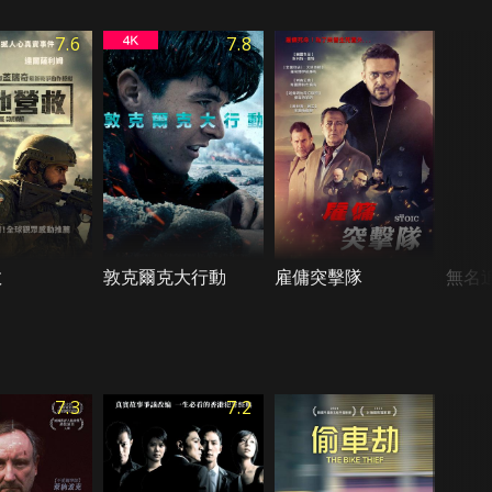
7.6
7.8
救
敦克爾克大行動
雇傭突擊隊
無名
7.3
7.2