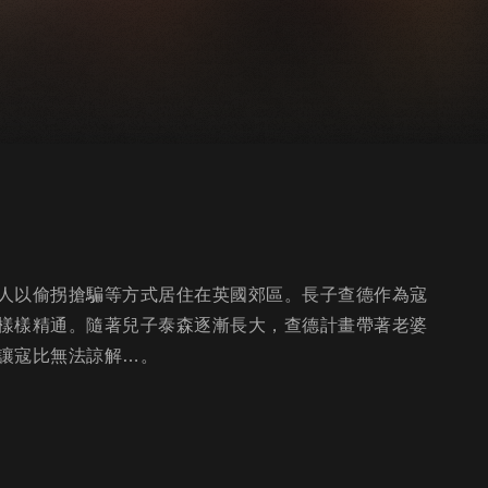
人以偷拐搶騙等方式居住在英國郊區。長子查德作為寇
樣樣精通。隨著兒子泰森逐漸長大，查德計畫帶著老婆
讓寇比無法諒解…。