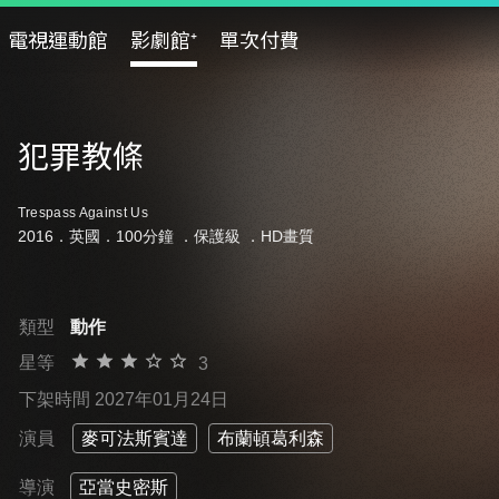
電視運動館
影劇館⁺
單次付費
犯罪教條
Trespass Against Us
2016．英國．100分鐘 ．
保護級
．HD畫質
類型
動作
星等
3
下架時間 2027年01月24日
演員
麥可法斯賓達
布蘭頓葛利森
導演
亞當史密斯