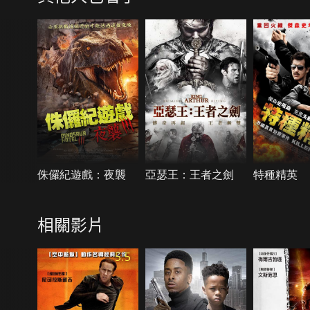
侏儸紀遊戲：夜襲
亞瑟王：王者之劍
特種精英
相關影片
5.5