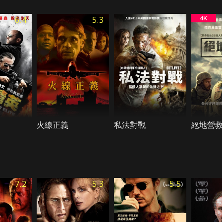
6.4
5.3
火線正義
私法對戰
絕地營
7.2
5.3
5.5