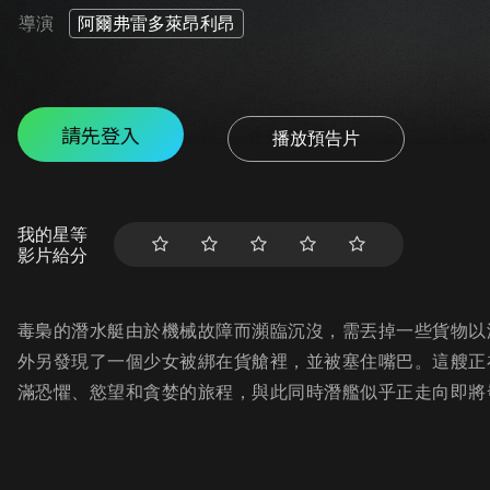
導演
阿爾弗雷多萊昂利昂
請先登入
播放預告片
我的星等
影片給分
毒梟的潛水艇由於機械故障而瀕臨沉沒，需丟掉一些貨物以
外另發現了一個少女被綁在貨艙裡，並被塞住嘴巴。這艘正
滿恐懼、慾望和貪婪的旅程，與此同時潛艦似乎正走向即將