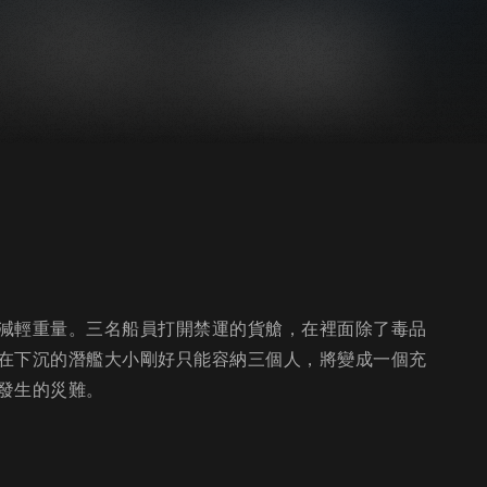
減輕重量。三名船員打開禁運的貨艙，在裡面除了毒品
在下沉的潛艦大小剛好只能容納三個人，將變成一個充
發生的災難。