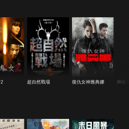
2
超自然戰場
復仇女神雅典娜
神祕
5.9