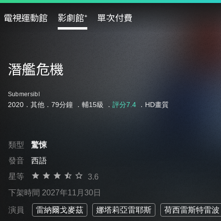
電視運動館
影劇館⁺
單次付費
潛艦危機
Submersibl
2020．其他．79分鐘 ．
輔15級
．
評分7.4
．HD畫質
類型
驚悚
發音
西語
星等
3.6
下架時間 2027年11月30日
演員
雷納爾戈麥茲
娜塔莉亞雷耶斯
荷西雷斯特雷波