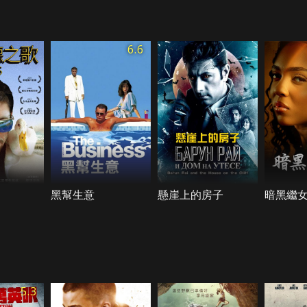
6.6
黑幫生意
懸崖上的房子
暗黑繼女
5.3