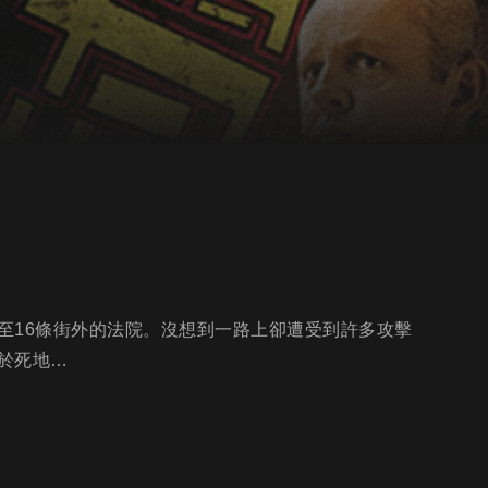
至16條街外的法院。沒想到一路上卻遭受到許多攻擊
於死地…