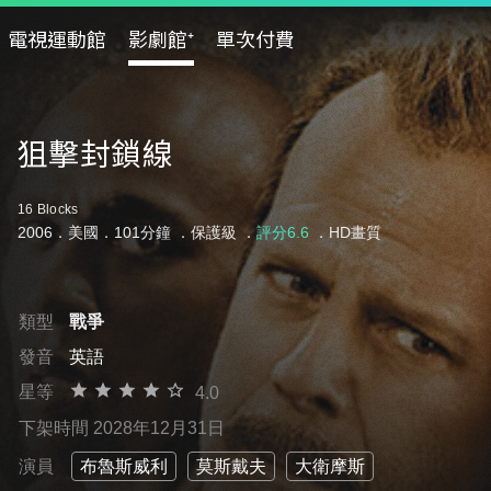
電視運動館
影劇館⁺
單次付費
狙擊封鎖線
16 Blocks
2006．美國．101分鐘 ．
保護級
．
評分6.6
．HD畫質
類型
戰爭
發音
英語
星等
4.0
下架時間 2028年12月31日
演員
布魯斯威利
莫斯戴夫
大衛摩斯