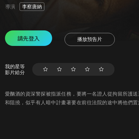
導演
李察唐納
請先登入
播放預告片
我的星等
影片給分
愛酗酒的資深警探被指派任務，要將一名證人從拘留所護送
和阻撓，似乎有人暗中計畫著要在前往法院的途中將他們置