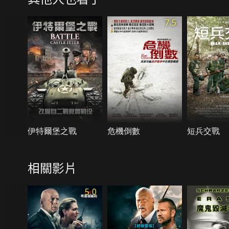
7.5
伊特爾堡之戰
危機倒數
短兵交戰
相關影片
5.0