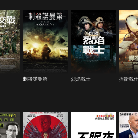
刺殺諾曼第
烈焰戰士
捍衛戰
6.1
6.6