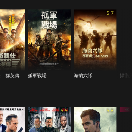
5.7
仕：群英傳
孤軍戰場
海豹六隊
捍衛
5.5
5.8