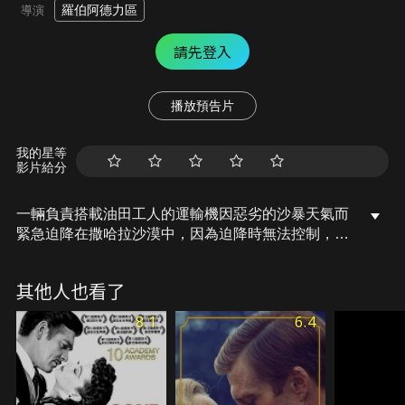
羅伯阿德力區
導演
請先登入
播放預告片
我的星等
影片給分
一輛負責搭載油田工人的運輸機因惡劣的沙暴天氣而
緊急迫降在撒哈拉沙漠中，因為迫降時無法控制，飛
機的機身多處受損，無法再次起飛，機長用盡一切辦
法也無法以通訊設備聯絡救援人員。機上還有不到十
其他人也看了
二名乘客。正在無計可施之際，其中的一名乘客稱自
己是飛機設計師，他提出了一個建議，就是把還沒有
8.1
6.4
收到損壞的機翼從機身上拆卸下來，然後以它為基礎
造一個小型飛機，以便在他們的食物和水耗盡之前逃
出沙漠。不料在人合力重建飛機時，災難事件又一波
接一波地發生，一再打擊他們的信心，也引起了機長