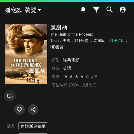
Hami Video
瀏覽
鳳凰劫
The Flight of the Phoenix
1965．美國．141分鐘 ．
普遍級
．
評分7.5
．
HD畫質
經典電影
類型
英語
發音
4.8
星等
下架時間 2030年12月31日
演員
詹姆斯史都華