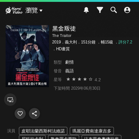
Hami Video
瀏覽
黑金叛徒
The Traitor
2019．義大利．151分鐘 ．
輔15級
．
評分7.2
．HD畫質
劇情
類型
義語
發音
4.2
星等
下架時間 2029年06月30日
演員
皮耶法蘭西斯柯法維諾
瑪麗亞費南達康吉多