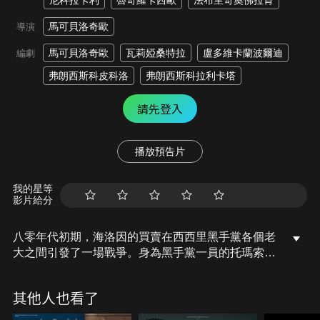
尼科拉卡利
魯奇羅卡西歐
法布里奇奧佛拉肯
馬可貝洛奇歐
導演
馬可貝洛奇歐
瓦莉婭桑特拉
盧多維卡蘭波爾迪
編劇
弗朗西斯科皮科洛
弗朗西斯科拉利卡塔
請先登入
播放預告片
我的星等
影片給分
八零年代初期，海洛因的買賣在西西里黑手黨各個老
大之間引發了一場戰爭。身為黑手黨一員的托瑪索布
斯凱塔逃亡到巴西。他在巴西被巴西警方拘捕後，被
引渡回義大利。布斯凱塔隨後做了一項決定，將徹底
其他人也看了
改寫整個黑手黨的命運。他決定配合吉安維尼法爾康
法官的調查，背叛自己曾經對「我們的事業」發過的