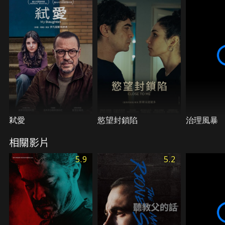
誓。
弒愛
慾望封鎖陷
治理風暴
相關影片
5.9
5.2