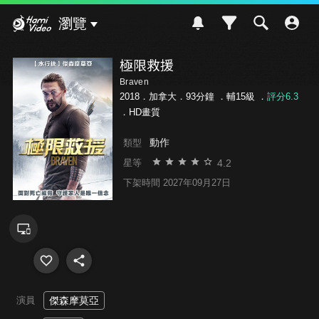
Hami Video
瀏覽
極限救援
Braven
2018．加拿大．93分鐘 ．
輔15級
．
評分6.3
．HD畫質
動作
類型
4.2
星等
下架時間 2027年09月27日
演員
傑森摩莫亞