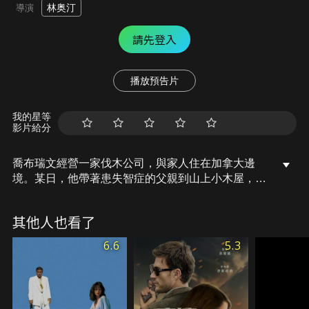
林奥汀
導演
請先登入
播放預告片
我的星等
影片給分
喬布瑞文經營一家伐木公司，與家人住在加拿大邊
境。某日，他帶著患失智症的父親到山上小木屋，希
望重溫往日一同打獵的美好回憶；不想被拋下的小女
兒偷偷躲在車中、一起上山。抵達後喬發現木屋曾被
其他人也看了
入侵，甚至藏匿著毒品；當他急著帶家人離開時，販
毒集團的人已然逼近…
6.6
5.3