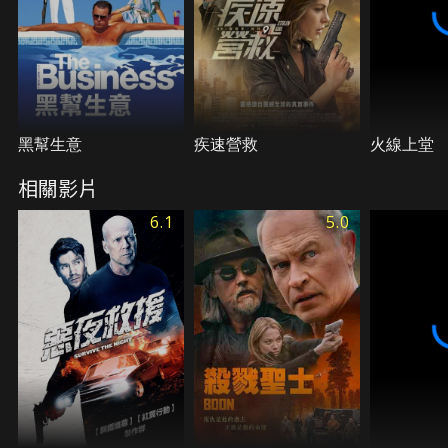
黑幫生意
疾速營救
火線上堂
相關影片
6.1
5.0