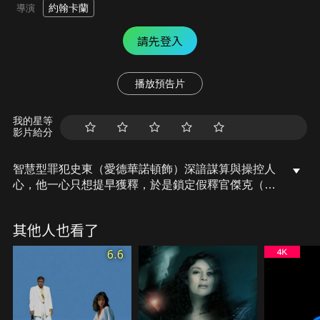
約翰卡蘭
導演
請先登入
播放預告片
我的星等
影片給分
智慧型罪犯史東（愛德華諾頓飾）深諳謀算與操控人
心，他一心只想提早獲釋，於是鎖定假釋官傑克（勞
勃狄尼洛飾）試圖驅使傑克讓他重獲自由。然而，傑
克為人剛毅正直、不為所動，史東決定唆使自己美麗
其他人也看了
的妻子露西塔（蜜拉喬娃維琪飾），讓她向傑克佈下
色誘陷阱……
6.6