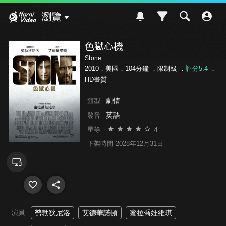
Hami Video
瀏覽
色獄心機
Stone
2010．美國．104分鐘 ．
限制級
．
評分5.4
．
HD畫質
劇情
類型
英語
發音
4
星等
下架時間 2028年12月31日
演員
勞勃狄尼洛
艾德華諾頓
蜜拉喬娃維琪