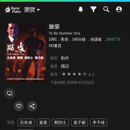
Hami Video
瀏覽
跛豪
To Be Number One
1991．香港．140分鐘 ．
保護級
．
評分7.3
．
HD畫質
動作
類型
國語
發音
4.3
星等
下架時間 2029年12月31日
演員
呂良偉
葉童
鄭則士
葉子楣
李子雄