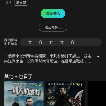
潘文傑
導演
請先登入
播放預告片
我的星等
影片給分
一個廣東潮州青年吳國豪，來到香港打工謀生，並走
向江湖之路，投靠黑幫大哥肥波。在幾場血戰後，吳
國豪獲肥波信任。吳國豪勢力日大，肥波漸感威脅，
又加上情婦阿楣與吳國豪的手下有染，遂設局令吳國
其他人也看了
豪被毒梟江老大追殺，吳國豪雖倖免，但左腿傷殘無
法復原。為報此仇，吳國豪買通阿楣，誣陷肥波藏
6.5
6.0
毒…