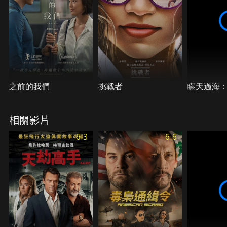
之前的我們
挑戰者
瞞天過海
相關影片
6.3
6.6