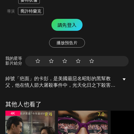
麥特狄倫
喬許特蘭克
導演
請先登入
播放預告片
我的星等
影片給分
綽號「疤面」的卡彭，是美國最惡名昭彰的黑幫教
父，他在情人節大屠殺事件中，光天化日之下殺害七
名男子，讓他的名聲一落千丈。最後卡彭遭到定罪，
被判處11年徒刑。出獄後，他的身體狀況因染病惡
其他人也看了
化，甚至開始出現幻象。飽受身心折磨的他，在面對
警方懷疑他窩藏巨款的情況下，將會做出怎麼樣難以
8.4
7.0
想像的決定呢？