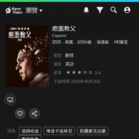
Hami Video
瀏覽
疤面教父
Capone
2020．美國．103分鐘 ．
保護級
．HD畫質
劇情
類型
英語
發音
3.4
星等
下架時間 2030年06月14日
演員
湯姆哈迪
琳達卡迪林尼
凱爾麥克拉蘭