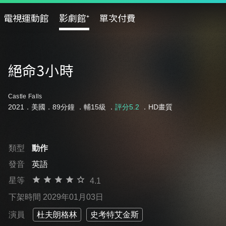
電視運動館
影劇館⁺
單次付費
絕命3小時
Castle Falls
2021．美國．89分鐘 ．
輔15級
．
評分5.2
．HD畫質
類型
動作
發音
英語
星等
4.1
下架時間 2029年01月03日
演員
杜夫朗格林
史考特艾金斯