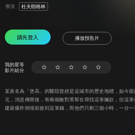
導演
杜夫朗格林
請先登入
播放預告片
我的星等
影片給分
某座名為「堡高」的醫院曾經是這城市的歷史地標，如今面
元，消息傳開後，有兩個敵對黑幫在尋找這筆贓款，但這筆
建築爆炸倒塌前搶到這筆錢，而他們只剩三個小時，一分一