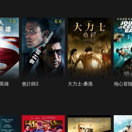
7.0
6.6
英雄
會計師2
大力士-桑孫
地心冒