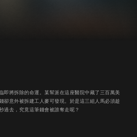
臨即將拆除的命運。某幫派在這座醫院中藏了三百萬美
錢卻意外被拆建工人麥可發現。於是這三組人馬必須趁
秒過去，究竟這筆錢會被誰奪走呢？