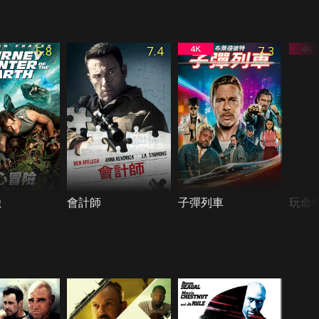
5.8
7.4
7.3
險
會計師
子彈列車
玩命