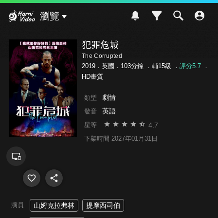
Hami Video
瀏覽
犯罪危城
The Corrupted
2019．英國．103分鐘 ．
輔15級
．
評分5.7
．
HD畫質
劇情
類型
英語
發音
4.7
星等
下架時間 2027年01月31日
演員
山姆克拉弗林
提摩西司伯