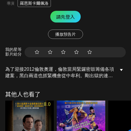
羅恩斯卡爾佩洛
導演
請先登入
播放預告片
我的星等
影片給分
為了迎接2012倫敦奧運，倫敦當局緊鑼密鼓籌備各項
建案，黑白兩道也抓緊機會從中牟利。剛出獄的連恩
為了妻兒決定洗心革面，卻不幸被捲入黑幫販毒的陰
謀，而警方從上到下都遭到收買，求助無門的連恩只
其他人也看了
能夥同英勇的警探尼爾和爆料記者，在凶險的罪惡城
市裡蒐集證據，將黑白兩道一網打盡！
8.0