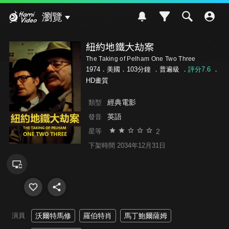
Hami Video
瀏覽
紐約地鐵大劫案
The Taking of Pelham One Two Three
1974．美國．103分鐘 ．
普遍級
．
評分7.6
．
HD畫質
經典電影
類型
英語
發音
2
星等
下架時間 2034年12月31日
演員
沃爾特馬修
羅伯特肖
馬丁鮑爾薩姆