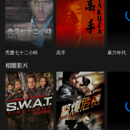
禿鷹七十二小時
高手
暴力年代
相關影片
5.3