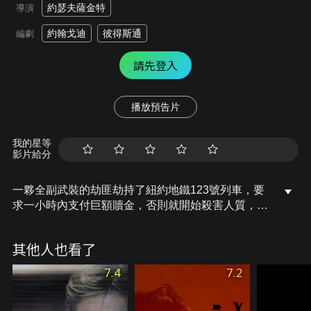
約瑟夫薩金特
導演
約翰戈迪
彼得斯通
編劇
請先登入
播放預告片
我的星等
影片給分
一夥全副武裝的劫匪劫持了紐約地鐵123號列車，要
求一小時內支付巨額贖金，否則就開始殺害人質，警
長加博負責與歹徒周旋。以智慧對決和時間壓力製造
懸念。
其他人也看了
7.4
7.2