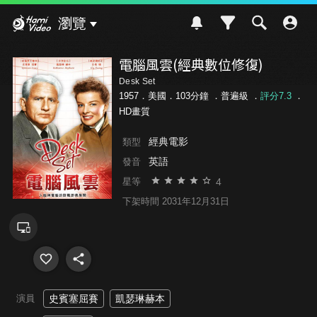
Hami Video
瀏覽
電腦風雲(經典數位修復)
Desk Set
1957．美國．103分鐘 ．
普遍級
．
評分7.3
．
HD畫質
經典電影
類型
英語
發音
4
星等
下架時間 2031年12月31日
演員
史賓塞屈賽
凱瑟琳赫本