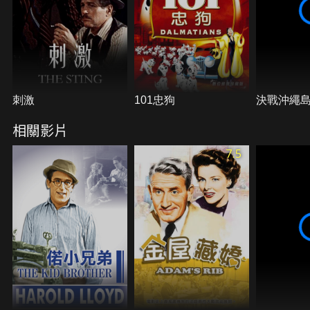
刺激
101忠狗
決戰沖繩
相關影片
7.5