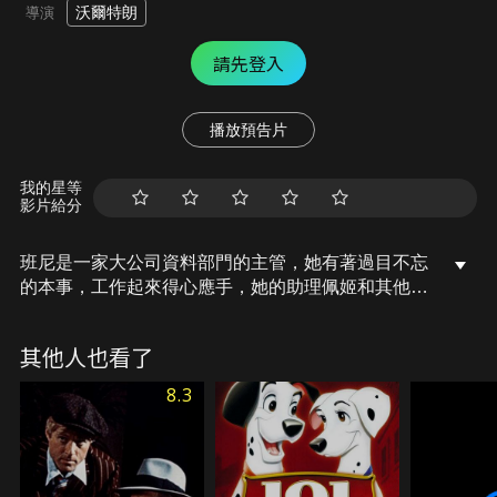
沃爾特朗
導演
請先登入
播放預告片
我的星等
影片給分
班尼是一家大公司資料部門的主管，她有著過目不忘
的本事，工作起來得心應手，她的助理佩姬和其他人
也都學有專精。但是公司正秘密執行「辦公電腦化」
的計畫，而聘用名叫理查德的工程師，他發明了一台
其他人也看了
簡稱「艾米」的電腦，當班尼察覺這台電腦將會取代
她們而面臨被解僱的危險，於是她開始與理查德產生
8.3
不可避免的摩擦，並展開一連串喜劇性的交鋒對戰…