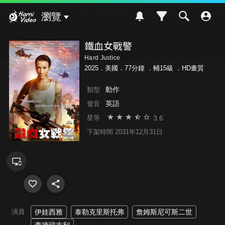
Hami Video
瀏覽
鐵血女戰警
Hard Justice
2025．美國．77分鐘 ．
輔15級
．HD畫質
動作
類型
英語
發音
3.6
星等
下架時間 2031年12月31日
演員
伊娃西雅
泰勒克里斯托弗
詹姆斯尼可斯二世