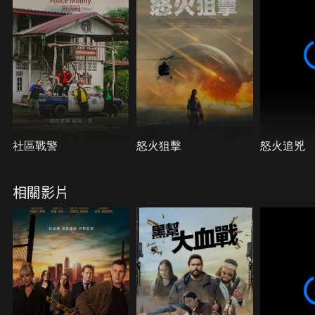
社區戰警
怒火狙擊
怒火追兇
相關影片