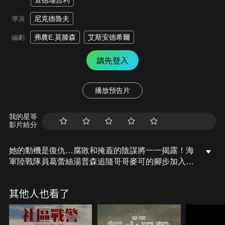
查德瑞吉利
尼克德魯夫
導演
弗農E.莫滕森
艾斯安德希爾
編劇
請先登入
播放預告片
我的星等
影片給分
她的動機是復仇…腐敗和掩蓋的陰謀將一一揭露！海
軍陸戰隊員葛蕾絲湯普森追隨哥哥麥可的腳步加入了
洛杉磯警局，但當麥可被謀殺後，葛蕾絲必須拼湊出
真相，她發現其中牽涉到比她想像中更腐敗和掩蓋的
其他人也看了
陰謀…